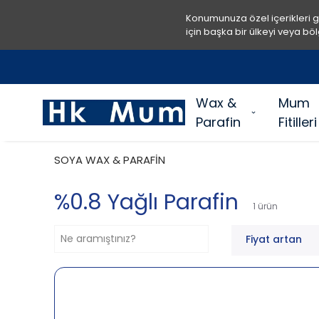
Konumunuza özel içerikleri 
için başka bir ülkeyi veya böl
Wax &
Mum
Parafin
Fitilleri
SOYA WAX & PARAFİN
%0.8 Yağlı Parafin
1
ürün
Fiyat artan