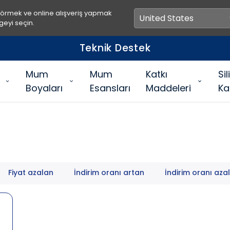
görmek ve online alışveriş yapmak
geyi seçin.
Teknik Destek
Mum
Mum
Katkı
Si
Boyaları
Esansları
Maddeleri
Ka
Fiyat azalan
İndirim oranı artan
İndirim oranı aza