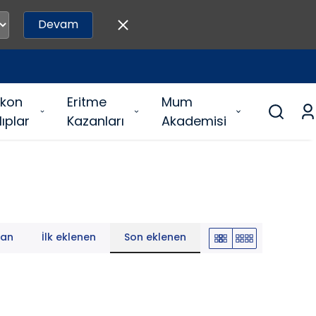
Devam
likon
Eritme
Mum
lıplar
Kazanları
Akademisi
lan
İlk eklenen
Son eklenen