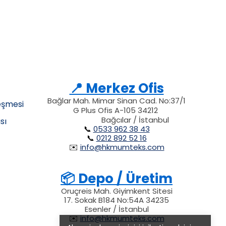
📍 Merkez Ofis
Bağlar Mah. Mimar Sinan Cad. No:37/1
eşmesi
G Plus Ofis A-105 34212
34212
34212
212
Bağcılar / İstanbul
sı
📞
0533 962 38 43
📞
0212 892 52 16
✉️
info@hkmumteks.com
📦 Depo / Üretim
Oruçreis Mah. Giyimkent Sitesi
17. Sokak B184 No:54A 34235
Esenler / İstanbul
✉️
info@hkmumteks.com