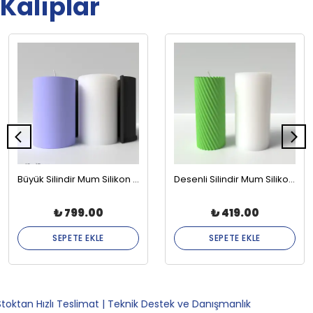
Kalıplar
Büyük Silindir Mum Silikon Kalıbı 10x15cm
Desenli Silindir Mum Silikon Kalıbı ABS-7
₺ 799.00
₺ 419.00
SEPETE EKLE
SEPETE EKLE
ızlı Teslimat | Teknik Destek ve Danışmanlık
Kalite