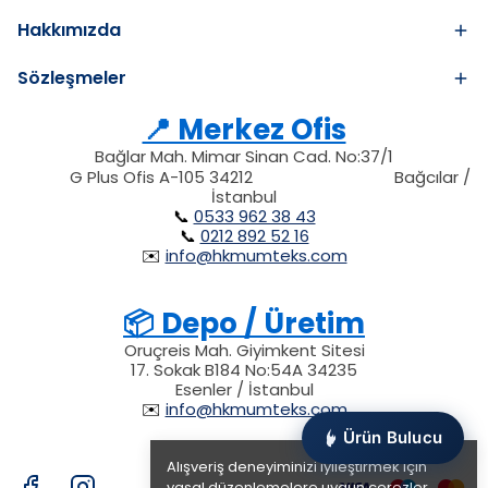
Hakkımızda
Sözleşmeler
📍 Merkez Ofis
Bağlar Mah. Mimar Sinan Cad. No:37/1
34212
212
G Plus Ofis A-105 34212
Bağcılar /
34212
İstanbul
📞
0533 962 38 43
📞
0212 892 52 16
✉️
info@hkmumteks.com
📦 Depo / Üretim
Oruçreis Mah. Giyimkent Sitesi
17. Sokak B184 No:54A 34235
Esenler / İstanbul
✉️
info@hkmumteks.com
Ürün Bulucu
Alışveriş deneyiminizi iyileştirmek için
yasal düzenlemelere uygun çerezler