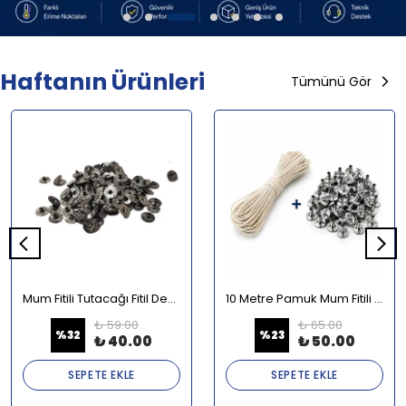
Haftanın Ürünleri
Tümünü Gör
Mum Fitili Tutacağı Fitil Demiri 100'lü Paket
10 Metre Pamuk Mum Fitili + 100 Adet Metal Fitil Tutucu Seti
₺ 59.00
₺ 65.00
%
32
%
23
₺ 40.00
₺ 50.00
SEPETE EKLE
SEPETE EKLE