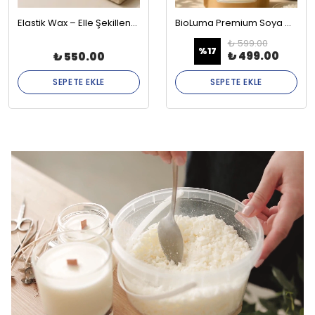
Elastik Wax – Elle Şekillendirilebilir Wax
BioLuma Premium Soya Wax - Kap İçi Mumlar İçin Boncuk Form
₺ 599.00
%
17
₺ 499.00
₺ 550.00
SEPETE EKLE
SEPETE EKLE