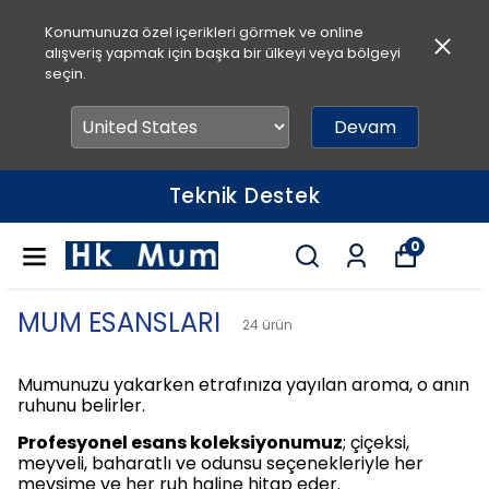
Konumunuza özel içerikleri görmek ve online
alışveriş yapmak için başka bir ülkeyi veya bölgeyi
seçin.
Devam
Teknik Destek
0
MUM ESANSLARI
24
ürün
Mumunuzu yakarken etrafınıza yayılan aroma, o anın
ruhunu belirler.
Profesyonel esans koleksiyonumuz
; çiçeksi,
meyveli, baharatlı ve odunsu seçenekleriyle her
mevsime ve her ruh haline hitap eder.