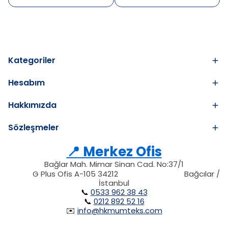
Kategoriler
Hesabım
Hakkımızda
Sözleşmeler
📍 Merkez Ofis
Bağlar Mah. Mimar Sinan Cad. No:37/1
34212
212
G Plus Ofis A-105 34212
Bağcılar /
34212
İstanbul
📞
0533 962 38 43
📞
0212 892 52 16
✉️
info@hkmumteks.com