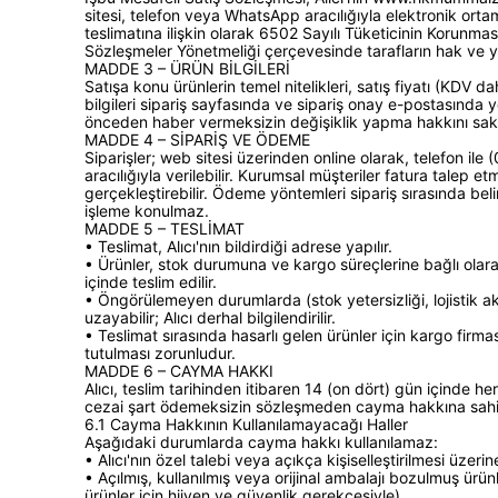
sitesi, telefon veya WhatsApp aracılığıyla elektronik ortam
teslimatına ilişkin olarak 6502 Sayılı Tüketicinin Korunm
Sözleşmeler Yönetmeliği çerçevesinde tarafların hak ve 
MADDE 3 – ÜRÜN BİLGİLERİ
Satışa konu ürünlerin temel nitelikleri, satış fiyatı (KDV da
bilgileri sipariş sayfasında ve sipariş onay e-postasında ye
önceden haber vermeksizin değişiklik yapma hakkını saklı
MADDE 4 – SİPARİŞ VE ÖDEME
Siparişler; web sitesi üzerinden online olarak, telefon 
aracılığıyla verilebilir. Kurumsal müşteriler fatura talep 
gerçekleştirebilir. Ödeme yöntemleri sipariş sırasında beli
işleme konulmaz.
MADDE 5 – TESLİMAT
• Teslimat, Alıcı'nın bildirdiği adrese yapılır.
• Ürünler, stok durumuna ve kargo süreçlerine bağlı olara
içinde teslim edilir.
• Öngörülemeyen durumlarda (stok yetersizliği, lojistik ak
uzayabilir; Alıcı derhal bilgilendirilir.
• Teslimat sırasında hasarlı gelen ürünler için kargo firması
tutulması zorunludur.
MADDE 6 – CAYMA HAKKI
Alıcı, teslim tarihinden itibaren 14 (on dört) gün içinde 
cezai şart ödemeksizin sözleşmeden cayma hakkına sahiptir
6.1 Cayma Hakkının Kullanılamayacağı Haller
Aşağıdaki durumlarda cayma hakkı kullanılamaz:
• Alıcı'nın özel talebi veya açıkça kişiselleştirilmesi üzeri
• Açılmış, kullanılmış veya orijinal ambalajı bozulmuş ürü
ürünler için hijyen ve güvenlik gerekçesiyle)