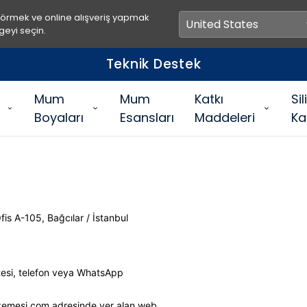
görmek ve online alışveriş yapmak
geyi seçin.
Teknik Destek
Mum
Mum
Katkı
Si
Boyaları
Esansları
Maddeleri
Ka
is A-105, Bağcılar / İstanbul
sitesi, telefon veya WhatsApp
lzemesi.com adresinde yer alan web