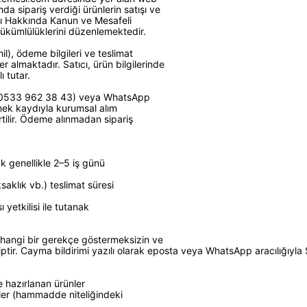
da sipariş verdiği ürünlerin satışı ve
ası Hakkında Kanun ve Mesafeli
yükümlülüklerini düzenlemektedir.
hil), ödeme bilgileri ve teslimat
r almaktadır. Satıcı, ürün bilgilerinde
 tutar.
ile (0533 962 38 43) veya WhatsApp
etmek kaydıyla kurumsal alım
rtilir. Ödeme alınmadan sipariş
k genellikle 2–5 iş günü
saklık vb.) teslimat süresi
 yetkilisi ile tutanak
herhangi bir gerekçe göstermeksizin ve
. Cayma bildirimi yazılı olarak eposta veya WhatsApp aracılığıyla Satı
ne hazırlanan ürünler
nler (hammadde niteliğindeki