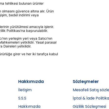
ma tehlikesi bulunan ürünler
n olmasını güvence altına alır. Ürün
işim, bedel indirimi veya
çlerinin yürütülmesi amacıyla işlenir.
k Politikası'na başvurulabilir.
nın yerleşim yeri veya Satıcı'nın
ahkemeleri yetkilidir. Yasal parasal
Daireleri yetkilidir.
ürürlüğe girer ve her iki tarafça kabul
Hakkımızda
Sözleşmeler
İletişim
Mesafeli Satış sözl
S.S.S
İptal & İade Politika
Hakkımızda
Gizlilik Sözleşmesi