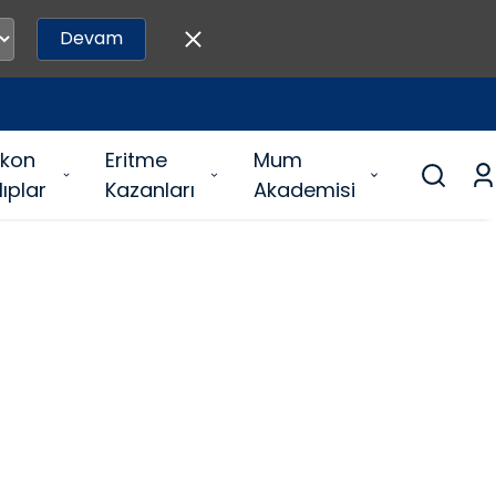
Devam
likon
Eritme
Mum
lıplar
Kazanları
Akademisi