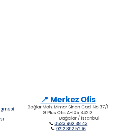
📍 Merkez Ofis
Bağlar Mah. Mimar Sinan Cad. No:37/1
eşmesi
G Plus Ofis A-105 34212
34212
34212
212
Bağcılar / İstanbul
sı
📞
0533 962 38 43
📞
0212 892 52 16