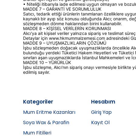
• Niteliği itibarıyla iade edilmesi uygun olmayan ve bozul
MADDE 7 – GARANTİ VE SORUMLULUK
Satıcı, tedarik ettiği ürünlerin tanımlanan özelliklere uygu
kaynaklı bir ayıp söz konusu olduğunda Alıcı; onarım, değ
sözleşmeden dönme haklarından birini kullanabilir.
MADDE 8 – KİŞİSEL VERİLERİN KORUNMASI
Alıcı'ya ait kişisel veriler yalnızca sipariş ve teslimat süre
Detaylar için www.hkmummalzemesi.com adresindeki Gizlili
MADDE 9 – UYUŞMAZLIKLARIN ÇÖZÜMÜ
İşbu sözleşmeden doğacak uyuşmazlıklarda öncelikle Alıcı'
bulunduğu yerdeki Tüketici Hakem Heyetleri ve Tüketici M
sınırları aşan uyuşmazlıklarda İstanbul Mahkemeleri ve İcra 
MADDE 10 – YÜRÜRLÜK
İşbu sözleşme, Alıcı'nın sipariş onayı vermesiyle birlikte y
edilmiş sayılır.
Kategoriler
Hesabım
Mum Eritme Kazanları
Giriş Yap
Soya Wax & Parafin
Kayıt Ol
Mum Fitilleri