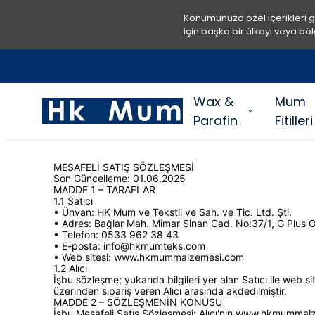
Konumunuza özel içerikleri 
için başka bir ülkeyi veya böl
Wax &
Mum
Parafin
Fitilleri
MESAFELİ SATIŞ SÖZLEŞMESİ
Son Güncelleme: 01.06.2025
MADDE 1 – TARAFLAR
1.1 Satıcı
• Ünvan: HK Mum ve Tekstil ve San. ve Tic. Ltd. Şti.
• Adres: Bağlar Mah. Mimar Sinan Cad. No:37/1, G Plus Of
• Telefon: 0533 962 38 43
• E-posta:
info@hkmumteks.com
• Web sitesi: www.hkmummalzemesi.com
1.2 Alıcı
İşbu sözleşme; yukarıda bilgileri yer alan Satıcı ile web 
üzerinden sipariş veren Alıcı arasında akdedilmiştir.
MADDE 2 – SÖZLEŞMENİN KONUSU
İşbu Mesafeli Satış Sözleşmesi; Alıcı'nın www.hkmumma