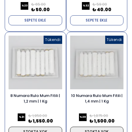
₺ 65.00
₺ 59.00
%
23
%
32
₺ 50.00
₺ 40.00
SEPETE EKLE
SEPETE EKLE
Tükendi
Tükendi
8 Numara Rulo Mum Fitili |
10 Numara Rulo Mum Fitili |
1,2 mm | 1 Kg
1,4 mm | 1 Kg
₺ 1,950.00
₺ 1,875.00
%
21
%
20
₺ 1,550.00
₺ 1,500.00
STOKTA YOK
STOKTA YOK