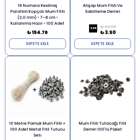
16 Numara Kesilmiş
Ahşap Mum Fitili Ve
Parafinli Kopçalı Mum Fitili
Sabitleme Demiri
(2,0 mm) • 7–8 cm •
Kullanıma Hazır • 100 Adet
₺ 23.04
%
85
₺ 154.76
₺ 3.50
SEPETE EKLE
SEPETE EKLE
10 Metre Pamuk Mum Fitili +
Mum Fitili Tutacağı Fitil
100 Adet Metal Fitil Tutucu
Demiri 100'lü Paket
Seti