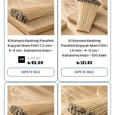
8 Numara Kesilmiş Parafinli
10 Numara Kesilmiş
Kopçalı Mum Fitili | 1,2 mm •
Parafinli Kopçalı Mum Fitili |
3–4 cm • Kullanıma Hazır •
1,4 mm • 4–5 cm •
100 Adet
Kullanıma Hazır • 100 Adet
₺ 112.42
%
18
₺ 92.00
₺ 121.83
SEPETE EKLE
SEPETE EKLE