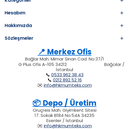
Kategoriler
Hesabım
Hakkımızda
Sözleşmeler
📍 Merkez Ofis
Bağlar Mah. Mimar Sinan Cad. No:37/1
34212
212
G Plus Ofis A-105 34212
Bağcılar /
34212
İstanbul
📞
0533 962 38 43
📞
0212 892 52 16
✉️
info@hkmumteks.com
📦 Depo / Üretim
Oruçreis Mah. Giyimkent Sitesi
17. Sokak B184 No:54A 34235
Esenler / İstanbul
✉️
info@hkmumteks.com