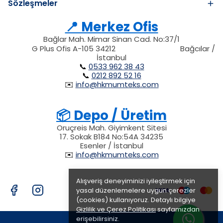
Sözleşmeler
📍 Merkez Ofis
Bağlar Mah. Mimar Sinan Cad. No:37/1
34212
212
G Plus Ofis A-105 34212
Bağcılar /
34212
İstanbul
📞
0533 962 38 43
📞
0212 892 52 16
✉️
info@hkmumteks.com
📦 Depo / Üretim
Oruçreis Mah. Giyimkent Sitesi
17. Sokak B184 No:54A 34235
Esenler / İstanbul
✉️
info@hkmumteks.com
Alışveriş deneyiminizi iyileştirmek için
yasal düzenlemelere uygun çerezler
(cookies) kullanıyoruz. Detaylı bilgiye
Gizlilik ve Çerez Politikası
sayfamızdan
erişebilirsiniz.