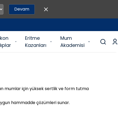
Devam
likon
Eritme
Mum
lıplar
Kazanları
Akademisi
n mumlar için yüksek sertlik ve form tutma
e uygun hammadde çözümleri sunar.