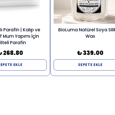
ı Parafin | Kalıp ve
BioLuma Natürel Soya Sil
f Mum Yapımı İçin
Wax
liteli Parafin
₺ 268.80
₺ 339.00
SEPETE EKLE
SEPETE EKLE