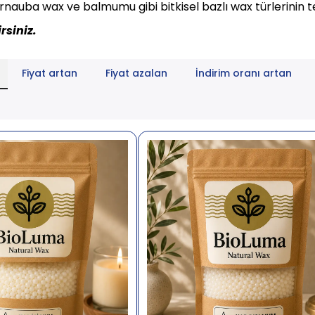
nauba wax ve balmumu gibi bitkisel bazlı wax türlerinin 
rsiniz.
Fiyat artan
Fiyat azalan
İndirim oranı artan