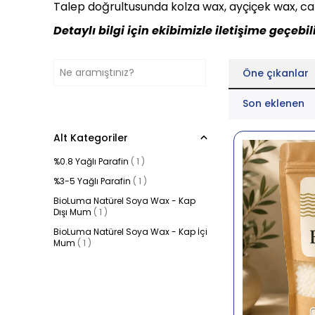
Talep doğrultusunda kolza wax, ayçiçek wax, car
Detaylı bilgi için ekibimizle iletişime geçebili
Öne çıkanlar
Son eklenen
Alt Kategoriler
%0.8 Yağlı Parafin
(
1
)
%3-5 Yağlı Parafin
(
1
)
BioLuma Natürel Soya Wax - Kap
Dışı Mum
(
1
)
BioLuma Natürel Soya Wax - Kap İçi
Mum
(
1
)