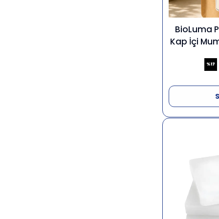
BioLuma P
Kap İçi Mum
%
17