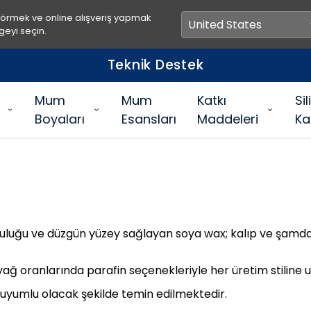
görmek ve online alışveriş yapmak
geyi seçin.
Teknik Destek
Mum
Mum
Katkı
Si
Boyaları
Esansları
Maddeleri
Ka
culuğu ve düzgün yüzey sağlayan soya wax; kalıp ve şamda
yağ oranlarında parafin seçenekleriyle her üretim stilin
 uyumlu olacak şekilde temin edilmektedir.