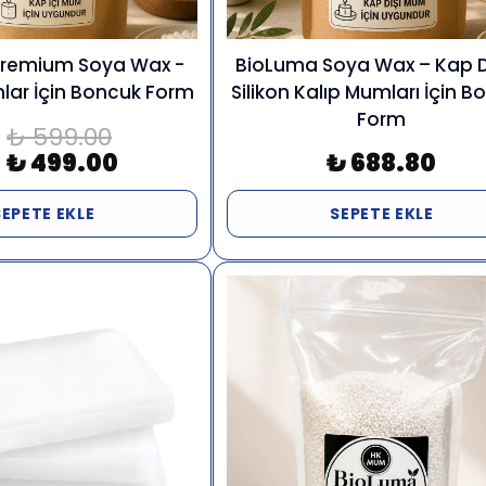
remium Soya Wax -
BioLuma Soya Wax – Kap D
lar İçin Boncuk Form
Silikon Kalıp Mumları İçin 
Form
₺ 599.00
₺ 499.00
₺ 688.80
SEPETE EKLE
SEPETE EKLE