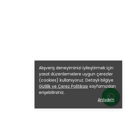
Alışveriş deneyiminizi iyileştirmek için
yasal düzenlemelere uygun çerezler
(cookies) kullanıyoruz. Detaylı bilgiye
Gizlilik ve Çerez Politikası
sayfamızdan
erişebilirsiniz.
Anladım