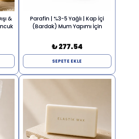
ışı &
Parafin | %3-5 Yağlı | Kap İçi
Boncuk
(Bardak) Mum Yapımı İçin
₺ 277.54
SEPETE EKLE