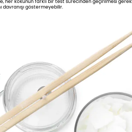
de, her kokunun farklı bir test sürecinden geçirilmesi gereki
nı davranışı göstermeyebilir.