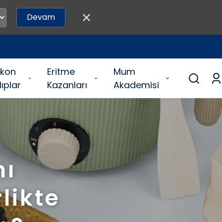
Devam
likon
Eritme
Mum
lıplar
Kazanları
Akademisi
mı
likte