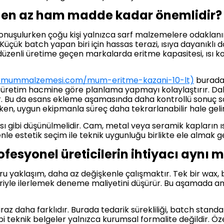
 en az ham madde kadar önemlidir?
şulurken çoğu kişi yalnızca sarf malzemelere odaklanır. 
Küçük batch yapan biri için hassas terazi, ısıya dayanıkl
düzenli üretime geçen markalarda eritme kapasitesi, ısı k
/hkmummalzemesi.com/mum-eritme-kazani-10-lt)
burada k
 üretim hacmine göre planlama yapmayı kolaylaştırır. Daha 
er. Bu da esans ekleme aşamasında daha kontrollü sonuç sa
n, uygun ekipmanla süreç daha tekrarlanabilir hale gelir
 gibi düşünülmelidir. Cam, metal veya seramik kapların ısı il
enle estetik seçim ile teknik uygunluğu birlikte ele almak g
fesyonel üreticilerin ihtiyacı aynı m
ğru yaklaşım, daha az değişkenle çalışmaktır. Tek bir wax, bi
fleriyle ilerlemek deneme maliyetini düşürür. Bu aşamada 
raz daha farklıdır. Burada tedarik sürekliliği, batch standa
i teknik belgeler yalnızca kurumsal formalite değildir. Ö