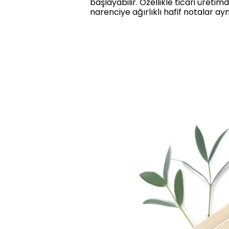
başlayabilir. Özellikle ticari üretim
narenciye ağırlıklı hafif notalar ay