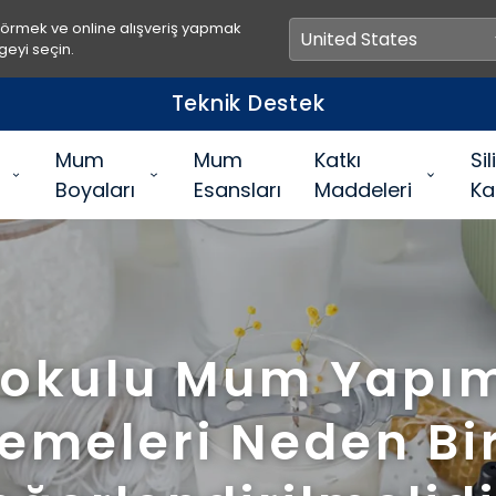
görmek ve online alışveriş yapmak
geyi seçin.
Hızlı Teslimat
Mum
Mum
Katkı
Si
Boyaları
Esansları
Maddeleri
Ka
okulu Mum Yapı
emeleri Neden Bir