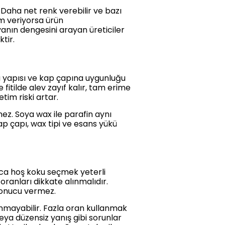
. Daha net renk verebilir ve bazı
em veriyorsa ürün
yanın dengesini arayan üreticiler
tir.
rgü yapısı ve kap çapına uygunluğu
itilde alev zayıf kalır, tam erime
tim riski artar.
mez. Soya wax ile parafin aynı
 kap çapı, wax tipi ve esans yükü
ca hoş koku seçmek yeterli
 oranları dikkate alınmalıdır.
sonucu vermez.
anmayabilir. Fazla oran kullanmak
eya düzensiz yanış gibi sorunlar