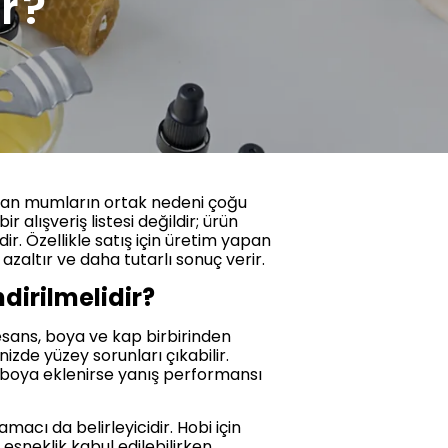
r?
alan mumların ortak nedeni çoğu
lışveriş listesi değildir; ürün
r. Özellikle satış için üretim yapan
zaltır ve daha tutarlı sonuç verir.
irilmelidir?
esans, boya ve kap birbirinden
izde yüzey sorunları çıkabilir.
la boya eklenirse yanış performansı
acı da belirleyicidir. Hobi için
e esneklik kabul edilebilirken,