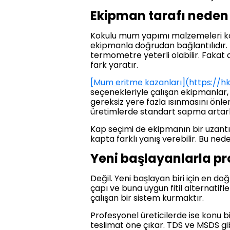
Ekipman tarafı neden
Kokulu mum yapımı malzemeleri konu
ekipmanla doğrudan bağlantılıdır. 
termometre yeterli olabilir. Fakat 
fark yaratır.
[Mum eritme kazanları](https:/
seçenekleriyle çalışan ekipmanlar,
gereksiz yere fazla ısınmasını önl
üretimlerde standart sapma artarke
Kap seçimi de ekipmanın bir uzantısı
kapta farklı yanış verebilir. Bu ned
Yeni başlayanlarla pro
Değil. Yeni başlayan biri için en do
çapı ve buna uygun fitil alternati
çalışan bir sistem kurmaktır.
Profesyonel üreticilerde ise konu bi
teslimat öne çıkar. TDS ve MSDS gib