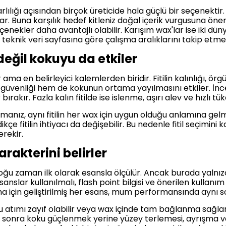
rlılığı açısından birçok üreticide hala güçlü bir seçenektir
r. Buna karşılık hedef kitleniz doğal içerik vurgusuna ön
ekler daha avantajlı olabilir. Karışım wax'lar ise iki dün
, teknik veri sayfasına göre çalışma aralıklarını takip etmek
eğil kokuyu da etkiler
ma en belirleyici kalemlerden biridir. Fitilin kalınlığı, ö
güvenliği hem de kokunun ortama yayılmasını etkiler. İnce f
ır. Fazla kalın fitilde ise islenme, aşırı alev ve hızlı tüke
lmanız, aynı fitilin her wax için uygun olduğu anlamına gel
çe fitilin ihtiyacı da değişebilir. Bu nedenle fitil seçimini
rekir.
akterini belirler
u zaman ilk olarak esansla ölçülür. Ancak burada yalnız
anslar kullanılmalı, flash point bilgisi ve önerilen kullanım
 için geliştirilmiş her esans, mum performansında aynı 
ku atımı zayıf olabilir veya wax içinde tam bağlanma sağl
ten sonra koku güçlenmek yerine yüzey terlemesi, ayrışma v