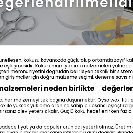
eğerlendirilmelidi
tünelleşen, kokusu kavanozda güçlü olup ortamda zayıf k
eşleşmesidir. Kokulu mum yapımı malzemeleri yalnızca bir a
teri memnuniyetini doğrudan belirleyen teknik bir sistemdi
n girişimciler için doğru malzeme seçimi, deneme sayısını a
lzemeleri neden birlikte değerlend
, her malzemeyi tek başına düşünmektir. Oysa wax, fitil, 
ax ile yüksek yükleme oranına sahip bir esansı eşleştirdiğin
lanırsanız alev yetersiz kalır. Güçlü koku hedeflenirken faz
ece fiyat ya da popüler ürün adı yeterli olmaz. Üretim am
arşılayan butik bir markanın ihtiyaçları aynı değildir. Birind