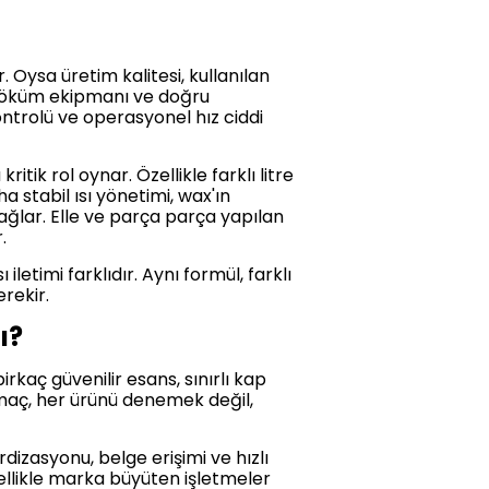
Oysa üretim kalitesi, kullanılan
ı döküm ekipmanı ve doğru
ontrolü ve operasyonel hız ciddi
ritik rol oynar. Özellikle farklı litre
stabil ısı yönetimi, wax'ın
ğlar. Elle ve parça parça yapılan
.
etimi farklıdır. Aynı formül, farklı
erekir.
ı?
rkaç güvenilir esans, sınırlı kap
amaç, her ürünü denemek değil,
rdizasyonu, belge erişimi ve hızlı
zellikle marka büyüten işletmeler