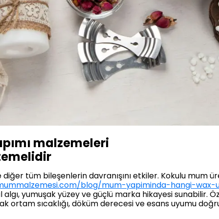
pımı malzemeleri
temelidir
diğer tüm bileşenlerin davranışını etkiler. Kokulu mum ür
hkmummalzemesi.com/blog/mum-yapiminda-hangi-wax-u
 algı, yumuşak yüzey ve güçlü marka hikayesi sunabilir. Öz
ncak ortam sıcaklığı, döküm derecesi ve esans uyumu doğru