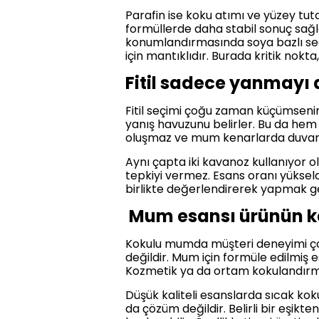
Parafin ise koku atımı ve yüzey tuta
formüllerde daha stabil sonuç sağla
konumlandırmasında soya bazlı seçen
için mantıklıdır. Burada kritik nokta
Fitil sadece yanmayı d
Fitil seçimi çoğu zaman küçümsenir a
yanış havuzunu belirler. Bu da hem 
oluşmaz ve mum kenarlarda duvar bırak
Aynı çapta iki kavanoz kullanıyor o
tepkiyi vermez. Esans oranı yükseldik
birlikte değerlendirerek yapmak ge
Mum esansı ürünün kar
Kokulu mumda müşteri deneyimi çoğ
değildir. Mum için formüle edilmiş es
Kozmetik ya da ortam kokulandırma
Düşük kaliteli esanslarda sıcak ko
da çözüm değildir. Belirli bir eşik