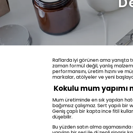
D
Raflarda iyi görünen ama yanışta 
zaman formül değil, yanlış malzeme 
performansını, üretim hızını ve müş
markalar, atölyeler ve yeni başlaya
Kokulu mum yapımı ma
Mum üretiminde en sık yapılan hata
bağımsız çalışmaz. Sert yapılı bir w
Geniş çaplı bir kapta ince fitil kul
düşebilir.
Bu yüzden satın alma aşamasında sad
yapılan bir seri ile düzenli sipariş k