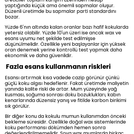
yaptığında küçük ama önemli sapmalar oluşur.
Düzenli üretimde bu sapmalar parti standardını
bozar.
Yüzde 6'nın altında kalan oranlar bazı hafif kokularda
yetersiz olabilir. Yüzde 10'un üzeri ise ancak wax ve
esans uyumu net şekilde test edilmişse
düşünülmelidir. Özellikle yeni başlayanlar için yüksek
oran denemek yerine kontrollü test yapmak daha
ekonomik ve daha güvenlidir.
Fazla esans kullanmanın riskleri
Esansı artırmak kısa vadede cazip görünür çünkü
güçlü koku algısı hedeflenir. Fakat üretimde maliyetin
yanında kalite riski de artar. Mum yüzeyinde yağ
kusması, soğuma sonrası doku bozuklukları, kabın
kenarlarında düzensiz yanış ve fitilde karbon birikimi
sık görülür.
Bir diğer konu da kokulu mumun kullanımdan önceki
bekleme süresidir. Özellikle doğal wax sistemlerinde
koku performansı dökümden hemen sonra
değerlendirilmemelidir. Soya wax mumlarda birkaç