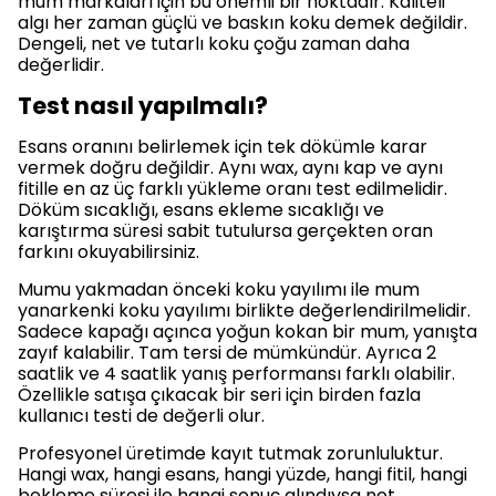
mum markaları için bu önemli bir noktadır. Kaliteli
algı her zaman güçlü ve baskın koku demek değildir.
Dengeli, net ve tutarlı koku çoğu zaman daha
değerlidir.
Test nasıl yapılmalı?
Esans oranını belirlemek için tek dökümle karar
vermek doğru değildir. Aynı wax, aynı kap ve aynı
fitille en az üç farklı yükleme oranı test edilmelidir.
Döküm sıcaklığı, esans ekleme sıcaklığı ve
karıştırma süresi sabit tutulursa gerçekten oran
farkını okuyabilirsiniz.
Mumu yakmadan önceki koku yayılımı ile mum
yanarkenki koku yayılımı birlikte değerlendirilmelidir.
Sadece kapağı açınca yoğun kokan bir mum, yanışta
zayıf kalabilir. Tam tersi de mümkündür. Ayrıca 2
saatlik ve 4 saatlik yanış performansı farklı olabilir.
Özellikle satışa çıkacak bir seri için birden fazla
kullanıcı testi de değerli olur.
Profesyonel üretimde kayıt tutmak zorunluluktur.
Hangi wax, hangi esans, hangi yüzde, hangi fitil, hangi
bekleme süresi ile hangi sonuç alındıysa not