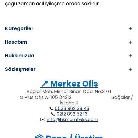
çoğu zaman asıl iyileşme orada saklıdır.
Kategoriler
Hesabım
Hakkımızda
Sözleşmeler
📍 Merkez Ofis
Bağlar Mah. Mimar Sinan Cad. No:37/1
34212
212
G Plus Ofis A-105 34212
Bağcılar /
34212
İstanbul
📞
0533 962 38 43
📞
0212 892 52 16
✉️
info@hkmumteks.com