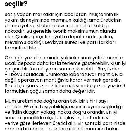
seçilir?
Satış yapan markalar için ideal oran, müşterinin ilk
yakım deneyiminde memnun kaldığı ama üreticinin
de maliyet ve stabilite açısından rahat kaldığı
noktadır. Bu genelde teorik maksimumun altında
olur. Çünkü gerçek hayatta depolama koşulları,
mevsim sıcaklığı, sevkiyat süreci ve parti farkları
formülü etkiler.
Örneğin yaz döneminde yüksek esans yüklü mumlar
sıcak depoda daha fazla terleme gösterebilir. Kışın iyi
çalışan bir formül yazın sorun çıkarabilir. Bu yüzden
yıl boyu satılacak ürünlerde laboratuvar mantığıyla
değil, operasyon mantığıyla karar vermek gerekir.
Stabil çalışan yüzde 7.5 formül, sınırda gezen yüzde 9
formülden çoğu zaman daha değerlidir.
Mum üretiminde doğru oran tek bir sihirli sayı
değildir. Wax'ın taşıyabildiği, esansın uyum sağladığı
ve fitilin düzgün yaktığı nokta doğru orandır. En iyi
sonucu genellikle ölçülü başlayan, test eden ve
veriye göre ilerleyen üretici alır. Bir sonraki partinizde
oranı artırmadan önce formülün tamamına bakın;