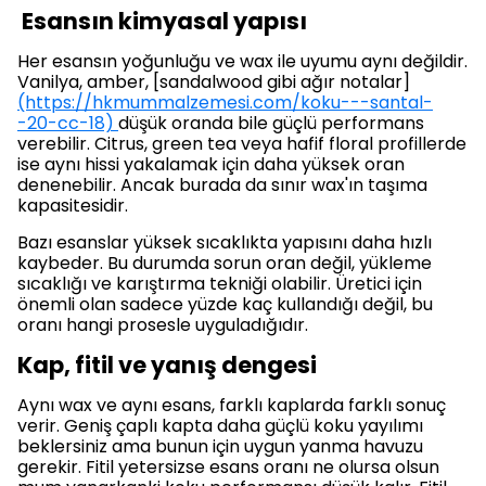
Esansın kimyasal yapısı
Her esansın yoğunluğu ve wax ile uyumu aynı değildir.
Vanilya, amber, [sandalwood gibi ağır notalar]
(https://hkmummalzemesi.com/koku---santal-
-20-cc-18)
düşük oranda bile güçlü performans
verebilir. Citrus, green tea veya hafif floral profillerde
ise aynı hissi yakalamak için daha yüksek oran
denenebilir. Ancak burada da sınır wax'ın taşıma
kapasitesidir.
Bazı esanslar yüksek sıcaklıkta yapısını daha hızlı
kaybeder. Bu durumda sorun oran değil, yükleme
sıcaklığı ve karıştırma tekniği olabilir. Üretici için
önemli olan sadece yüzde kaç kullandığı değil, bu
oranı hangi prosesle uyguladığıdır.
Kap, fitil ve yanış dengesi
Aynı wax ve aynı esans, farklı kaplarda farklı sonuç
verir. Geniş çaplı kapta daha güçlü koku yayılımı
beklersiniz ama bunun için uygun yanma havuzu
gerekir. Fitil yetersizse esans oranı ne olursa olsun