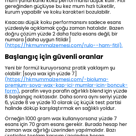
mum yanarkanki koku performansı düşük kalır. Fitil
gereğinden güçlüyse bu kez mum hızlı tüketilir,
kurum yapabilir ve koku karakteri bozulabilir.
Kısacası düşük koku performansını sadece esans
yüzdesiyle açıklamak çoğu zaman hatalıdır. Bazen
doğru çözüm yüzde 2 daha fazla esans değil, bir
numara [daha uygun fitildir]
(https://hkmummalzemesi.com/rulo--ham-fitil).
Başlangıç için güvenli oranlar
Yeni bir formül kuruyorsanız pratik yaklaşım şu
olabilir: [soya wax için yüzde 7]
(https://hkmummalzemesi.com/-bioluma-
premium-soya-wax-kap-ici-mumlar-icin-boncuk-
form)
, parafin veya parafin ağırlıklı blend için yüzde
8 başlangıç noktasıdır. Daha sonra aynı seriyi yüzde
6, yüzde 8 ve yüzde 10 olarak üç küçük test partisi
halinde döküp karşılaştırmak en sağlıklı yoldur.
Örneğin 1000 gram wax kullanıyorsanız yüzde 7
esans için 70 gram esans gerekir. Burada hesap her
zaman wax ağırlığı üzerinden yapılmalıdır. Bazı
üreticiler toplam karışım üzerinden hesap