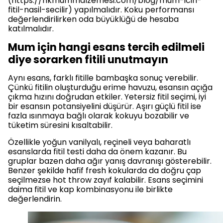
(https://hkmummalzemesi.com/blog/mum-icin-
fitil-nasil-secilir) yapılmalıdır. Koku performansı
değerlendirilirken oda büyüklüğü de hesaba
katılmalıdır.
Mum için hangi esans tercih edilmeli
diye sorarken fitili unutmayın
Aynı esans, farklı fitille bambaşka sonuç verebilir.
Çünkü fitilin oluşturduğu erime havuzu, esansın açığa
çıkma hızını doğrudan etkiler. Yetersiz fitil seçimi, iyi
bir esansın potansiyelini düşürür. Aşırı güçlü fitil ise
fazla ısınmaya bağlı olarak kokuyu bozabilir ve
tüketim süresini kısaltabilir.
Özellikle yoğun vanilyalı, reçineli veya baharatlı
esanslarda fitil testi daha da önem kazanır. Bu
gruplar bazen daha ağır yanış davranışı gösterebilir.
Benzer şekilde hafif fresh kokularda da doğru çap
seçilmezse hot throw zayıf kalabilir. Esans seçimini
daima fitil ve kap kombinasyonu ile birlikte
değerlendirin.