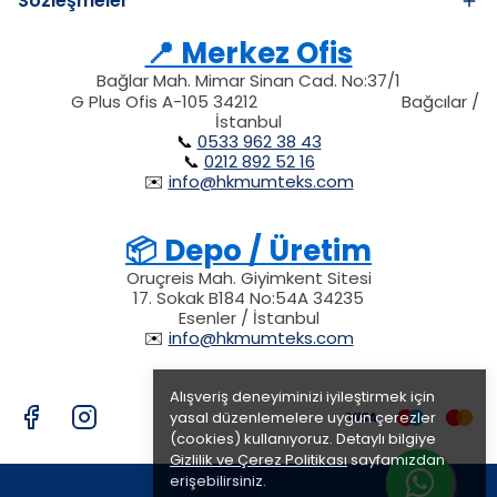
Sözleşmeler
📍 Merkez Ofis
Bağlar Mah. Mimar Sinan Cad. No:37/1
34212
212
G Plus Ofis A-105 34212
Bağcılar /
34212
İstanbul
📞
0533 962 38 43
📞
0212 892 52 16
✉️
info@hkmumteks.com
📦 Depo / Üretim
Oruçreis Mah. Giyimkent Sitesi
17. Sokak B184 No:54A 34235
Esenler / İstanbul
✉️
info@hkmumteks.com
Alışveriş deneyiminizi iyileştirmek için
yasal düzenlemelere uygun çerezler
(cookies) kullanıyoruz. Detaylı bilgiye
Gizlilik ve Çerez Politikası
sayfamızdan
erişebilirsiniz.