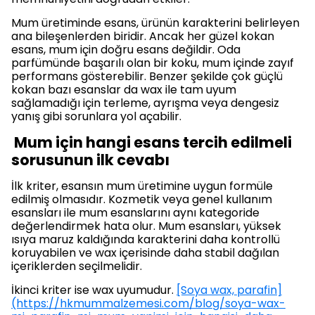
Mum üretiminde esans, ürünün karakterini belirleyen
ana bileşenlerden biridir. Ancak her güzel kokan
esans, mum için doğru esans değildir. Oda
parfümünde başarılı olan bir koku, mum içinde zayıf
performans gösterebilir. Benzer şekilde çok güçlü
kokan bazı esanslar da wax ile tam uyum
sağlamadığı için terleme, ayrışma veya dengesiz
yanış gibi sorunlara yol açabilir.
Mum için hangi esans tercih edilmeli
sorusunun ilk cevabı
İlk kriter, esansın mum üretimine uygun formüle
edilmiş olmasıdır. Kozmetik veya genel kullanım
esansları ile mum esanslarını aynı kategoride
değerlendirmek hata olur. Mum esansları, yüksek
ısıya maruz kaldığında karakterini daha kontrollü
koruyabilen ve wax içerisinde daha stabil dağılan
içeriklerden seçilmelidir.
İkinci kriter ise wax uyumudur.
[Soya wax, parafin]
(https://hkmummalzemesi.com/blog/soya-wax-