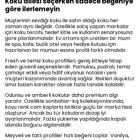
Koku ailesi seçerken sadece beğeniye
göre ilerlemeyin
Müşterinin sevdiği koku ile satın aldığı koku her
zaman aynı değildir. Özellikle satış yapan markalar
için koku tercihi, hedef kitle ve kullanım senaryosuna
göre planlanmalıdır. Ev ortamı için üretilen bir mum
ile spa, kafe, butik otel veya hediye kutusu için
hazırlanan bir mumun esans profili farklı olmalıdır.
Fresh ve temiz koku profilleri, geniş kitleye hitap
eden güvenli seçeneklerdir. Pamuksu, pudralı, temiz
çamaşır etkili veya hafif okyanus notaları yeni
müşteri kazanımında avantaj sağlar. Riskleri düşüktür
ama bazen karakter olarak fazla tanıdık kalabilir.
Odunsu ve amberli kokular daha premium algı
yaratır. Özellikle sonbahar-kış koleksiyonlarında,
koyu renk cam kaplarla birlikte güçlü bir marka hissi
oluşturur. Ancak bu tür kokuların dozajı iyi
ayarlanmalıdır. Fazla yükleme yapıldığında kapalı
alanda boğucu algılanabilir.
Meyveli ve tatlı profiller hızlı beğeni toplar. Vanilya,