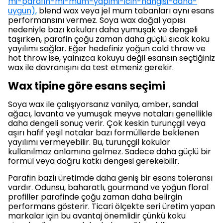
mi-parafin-mi-mum-yapimi-icin-hangisi-daha-
uygun),
blend wax veya jel mum tabanları aynı esans
performansını vermez. Soya wax doğal yapısı
nedeniyle bazı kokuları daha yumuşak ve dengeli
taşırken, parafin çoğu zaman daha güçlü sıcak koku
yayılımı sağlar. Eğer hedefiniz yoğun cold throw ve
hot throw ise, yalnızca kokuyu değil esansın seçtiğiniz
wax ile davranışını da test etmeniz gerekir.
Wax tipine göre esans seçimi
Soya wax ile çalışıyorsanız vanilya, amber, sandal
ağacı, lavanta ve yumuşak meyve notaları genellikle
daha dengeli sonuç verir. Çok keskin turunçgil veya
aşırı hafif yeşil notalar bazı formüllerde beklenen
yayılımı vermeyebilir. Bu, turunçgil kokular
kullanılmaz anlamına gelmez. Sadece daha güçlü bir
formül veya doğru katkı dengesi gerekebilir.
Parafin bazlı üretimde daha geniş bir esans toleransı
vardır. Odunsu, baharatlı, gourmand ve yoğun floral
profiller parafinde çoğu zaman daha belirgin
performans gösterir. Ticari ölçekte seri üretim yapan
markalar için bu avantaj önemlidir çünkü koku