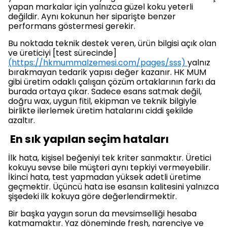
yapan markalar için yalnızca güzel koku yeterli
değildir. Aynı kokunun her siparişte benzer
performans göstermesi gerekir.
Bu noktada teknik destek veren, ürün bilgisi açık olan
ve üreticiyi [test sürecinde]
(https://hkmummalzemesi.com/pages/sss)
yalnız
bırakmayan tedarik yapısı değer kazanır. HK MUM
gibi üretim odaklı çalışan çözüm ortaklarının farkı da
burada ortaya çıkar. Sadece esans satmak değil,
doğru wax, uygun fitil, ekipman ve teknik bilgiyle
birlikte ilerlemek üretim hatalarını ciddi şekilde
azaltır.
En sık yapılan seçim hataları
İlk hata, kişisel beğeniyi tek kriter sanmaktır. Üretici
kokuyu sevse bile müşteri aynı tepkiyi vermeyebilir.
İkinci hata, test yapmadan yüksek adetli üretime
geçmektir. Üçüncü hata ise esansın kalitesini yalnızca
şişedeki ilk kokuya göre değerlendirmektir.
Bir başka yaygın sorun da mevsimselliği hesaba
katmamaktır. Yaz döneminde fresh, narenciye ve