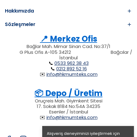
Hakkımızda
Sözleşmeler
📍 Merkez Ofis
Bağlar Mah. Mimar Sinan Cad. No:37/1
34212
212
G Plus Ofis A-105 34212
Bağcılar /
34212
İstanbul
📞
0533 962 38 43
📞
0212 892 52 16
✉️
info@hkmumteks.com
📦 Depo / Üretim
Oruçreis Mah. Giyimkent Sitesi
17. Sokak B184 No:54A 34235
Esenler / İstanbul
✉️
info@hkmumteks.com
Alışveriş deneyiminizi iyileştirmek için