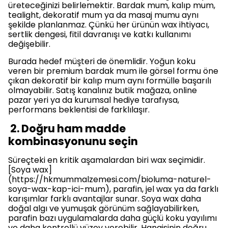
üreteceğinizi belirlemektir. Bardak mum, kalıp mum,
tealight, dekoratif mum ya da masaj mumu aynı
şekilde planlanmaz. Çünkü her ürünün wax ihtiyacı,
sertlik dengesi, fitil davranışı ve katkı kullanımı
değişebilir.
Burada hedef müşteri de önemlidir. Yoğun koku
veren bir premium bardak mum ile görsel formu öne
çıkan dekoratif bir kalıp mum aynı formülle başarılı
olmayabilir. Satış kanalınız butik mağaza, online
pazar yeri ya da kurumsal hediye tarafıysa,
performans beklentisi de farklılaşır.
2. Doğru ham madde
kombinasyonunu seçin
Süreçteki en kritik aşamalardan biri wax seçimidir.
[Soya wax]
(https://hkmummalzemesi.com/bioluma-naturel-
soya-wax-kap-ici-mum), parafin, jel wax ya da farklı
karışımlar farklı avantajlar sunar. Soya wax daha
doğal algı ve yumuşak görünüm sağlayabilirken,
parafin bazı uygulamalarda daha güçlü koku yayılımı
ve daha kontrollü yüzey verebilir. Hangisinin doğru