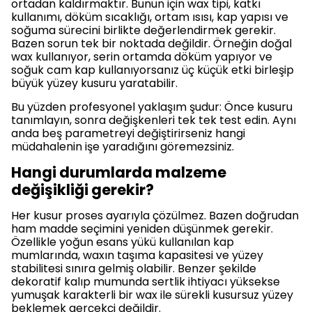
ortadan kaldırmaktır. Bunun için wax tipi, katkı
kullanımı, döküm sıcaklığı, ortam ısısı, kap yapısı ve
soğuma sürecini birlikte değerlendirmek gerekir.
Bazen sorun tek bir noktada değildir. Örneğin doğal
wax kullanıyor, serin ortamda döküm yapıyor ve
soğuk cam kap kullanıyorsanız üç küçük etki birleşip
büyük yüzey kusuru yaratabilir.
Bu yüzden profesyonel yaklaşım şudur: Önce kusuru
tanımlayın, sonra değişkenleri tek tek test edin. Aynı
anda beş parametreyi değiştirirseniz hangi
müdahalenin işe yaradığını göremezsiniz.
Hangi durumlarda malzeme
değişikliği gerekir?
Her kusur proses ayarıyla çözülmez. Bazen doğrudan
ham madde seçimini yeniden düşünmek gerekir.
Özellikle yoğun esans yükü kullanılan kap
mumlarında, waxın taşıma kapasitesi ve yüzey
stabilitesi sınıra gelmiş olabilir. Benzer şekilde
dekoratif kalıp mumunda sertlik ihtiyacı yüksekse
yumuşak karakterli bir wax ile sürekli kusursuz yüzey
beklemek gerçekçi değildir.