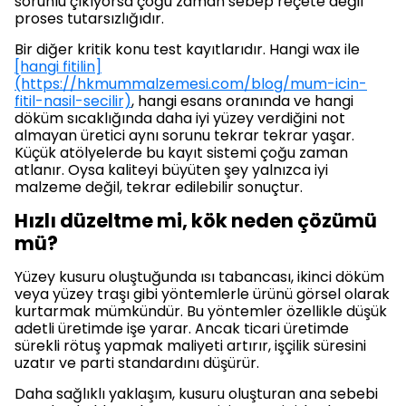
sorunlu çıkıyorsa çoğu zaman sebep reçete değil
proses tutarsızlığıdır.
Bir diğer kritik konu test kayıtlarıdır. Hangi wax ile
[hangi fitilin]
(https://hkmummalzemesi.com/blog/mum-icin-
fitil-nasil-secilir)
, hangi esans oranında ve hangi
döküm sıcaklığında daha iyi yüzey verdiğini not
almayan üretici aynı sorunu tekrar tekrar yaşar.
Küçük atölyelerde bu kayıt sistemi çoğu zaman
atlanır. Oysa kaliteyi büyüten şey yalnızca iyi
malzeme değil, tekrar edilebilir sonuçtur.
Hızlı düzeltme mi, kök neden çözümü
mü?
Yüzey kusuru oluştuğunda ısı tabancası, ikinci döküm
veya yüzey traşı gibi yöntemlerle ürünü görsel olarak
kurtarmak mümkündür. Bu yöntemler özellikle düşük
adetli üretimde işe yarar. Ancak ticari üretimde
sürekli rötuş yapmak maliyeti artırır, işçilik süresini
uzatır ve parti standardını düşürür.
Daha sağlıklı yaklaşım, kusuru oluşturan ana sebebi