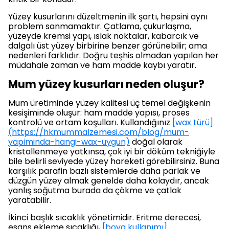
Yüzey kusurlarını düzeltmenin ilk şartı, hepsini aynı
problem sanmamaktır. Çatlama, çukurlaşma,
yüzeyde kremsi yapı, ıslak noktalar, kabarcık ve
dalgalı üst yüzey birbirine benzer görünebilir; ama
nedenleri farklıdır. Doğru teşhis olmadan yapılan her
müdahale zaman ve ham madde kaybı yaratır.
Mum yüzey kusurları neden oluşur?
Mum üretiminde yüzey kalitesi üç temel değişkenin
kesişiminde oluşur: ham madde yapısı, proses
kontrolü ve ortam koşulları. Kullandığınız
[wax türü]
(https://hkmummalzemesi.com/blog/mum-
yapiminda-hangi-wax-uygun)
doğal olarak
kristallenmeye yatkınsa, çok iyi bir döküm tekniğiyle
bile belirli seviyede yüzey hareketi görebilirsiniz. Buna
karşılık parafin bazlı sistemlerde daha parlak ve
düzgün yüzey almak genelde daha kolaydır, ancak
yanlış soğutma burada da çökme ve çatlak
yaratabilir.
İkinci başlık sıcaklık yönetimidir. Eritme derecesi,
esans ekleme sıcaklığı,
[boya kullanımı]