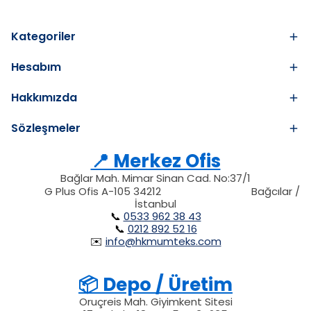
Kategoriler
Hesabım
Hakkımızda
Sözleşmeler
📍 Merkez Ofis
Bağlar Mah. Mimar Sinan Cad. No:37/1
34212
212
G Plus Ofis A-105 34212
Bağcılar /
34212
İstanbul
📞
0533 962 38 43
📞
0212 892 52 16
✉️
info@hkmumteks.com
📦 Depo / Üretim
Oruçreis Mah. Giyimkent Sitesi