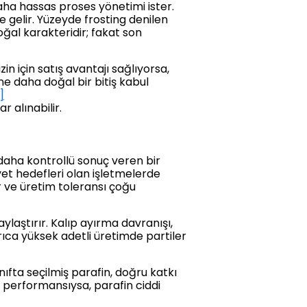
aha hassas proses yönetimi ister.
 gelir. Yüzeyde frosting denilen
ğal karakteridir; fakat son
n için satış avantajı sağlıyorsa,
ne daha doğal bir bitiş kabul
]
r alınabilir.
 daha kontrollü sonuç veren bir
yet hedefleri olan işletmelerde
r ve üretim toleransı çoğu
olaylaştırır. Kalıp ayırma davranışı,
rıca yüksek adetli üretimde partiler
ıfta seçilmiş parafin, doğru katkı
u performansıysa, parafin ciddi