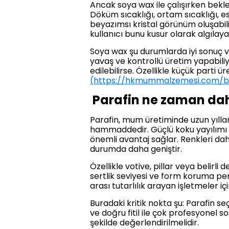
Ancak soya wax ile çalışırken bekl
Döküm sıcaklığı, ortam sıcaklığı, e
beyazımsı kristal görünüm oluşabil
kullanıcı bunu kusur olarak algılayab
Soya wax şu durumlarda iyi sonuç ver
yavaş ve kontrollü üretim yapabiliy
edilebilirse. Özellikle küçük parti
(https://hkmummalzemesi.com/blog
Parafin ne zaman dah
Parafin, mum üretiminde uzun yıllar
hammaddedir. Güçlü koku yayılımı be
önemli avantaj sağlar. Renkleri dah
durumda daha geniştir.
Özellikle votive, pillar veya belirli 
sertlik seviyesi ve form koruma per
arası tutarlılık arayan işletmeler 
Buradaki kritik nokta şu: Parafin s
ve doğru fitil ile çok profesyonel 
şekilde değerlendirilmelidir.