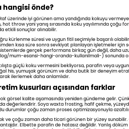
 hangisi önde?
ur. Raf üzerinde iyi görünen ama yandığında kokuyu vermeye
n, hot throw yani yanış sırasında koku yayılımında çoğu 
 etkili sonuçlar alınabilir.
ru kürlenme süresi ve uygun fitil seçimiyle başarılı olabi
ümden kısa süre sonra sevkiyat planlayan işletmeler için
 sistemlerde gerçek performans birkaç gün değil, daha uzu
g/mum-esansi-hangi-oranda-kullanilmali-) sonunda or
ılışta güçlü koku vermesini bekliyorsa, parafin veya uygu
ğal his, yumuşak görünüm ve daha butik bir deneyim etraf
rarak ilerlemek daha anlamlıdır.
tim kusurları açısından farklar
ok görsel kalite aşamasında yeniden gündeme gelir. Çünkü 
u da değerlendirir. Soya waxta frosting, hafif çekme, yüz
. Bu durumlar çoğu zaman proses optimizasyonuyla azaltıl
ak ve çoğu zaman daha ticari görünen bir yüzey sunabilir. 
avantajdır. Elbette parafin de hatasız değildir. Yanlış döküm