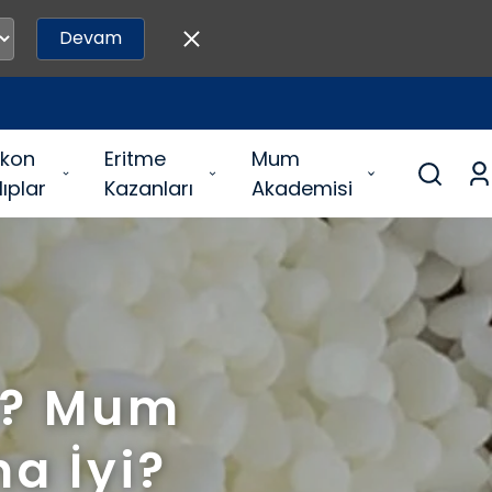
Devam
likon
Eritme
Mum
lıplar
Kazanları
Akademisi
i? Mum
a İyi?