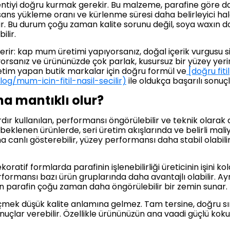
entiyi doğru kurmak gerekir. Bu malzeme, parafine göre d
sans yükleme oranı ve kürlenme süresi daha belirleyici hale
ir. Bu durum çoğu zaman kalite sorunu değil, soya waxın do
ilir.
ir: kap mum üretimi yapıyorsanız, doğal içerik vurgusu sizi
orsanız ve ürününüzde çok parlak, kusursuz bir yüzey yeri
 üretim yapan butik markalar için doğru formül ve
[doğru fitil
/mum-icin-fitil-nasil-secilir)
ile oldukça başarılı sonuçla
a mantıklı olur?
dır kullanılan, performansı öngörülebilir ve teknik olarak
klenen ürünlerde, seri üretim akışlarında ve belirli mali
a canlı gösterebilir, yüzey performansı daha stabil olabili
dekoratif formlarda parafinin işlenebilirliği üreticinin işini k
formansı bazı ürün gruplarında daha avantajlı olabilir. Ay
için parafin çoğu zaman daha öngörülebilir bir zemin sunar.
eçmek düşük kalite anlamına gelmez. Tam tersine, doğru sın
sonuçlar verebilir. Özellikle ürününüzün ana vaadi güçlü kok