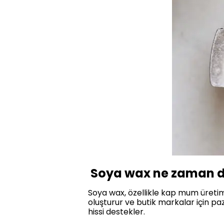
Soya wax ne zaman da
Soya wax, özellikle kap mum üretimi
oluşturur ve butik markalar için p
hissi destekler.