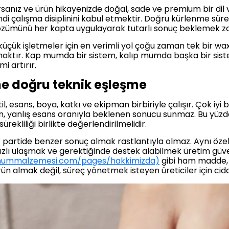
anız ve ürün hikayenizde doğal, sade ve premium bir dil v
di çalışma disiplinini kabul etmektir. Doğru kürlenme sür
çözümünü her kapta uygulayarak tutarlı sonuç beklemek zo
küçük işletmeler için en verimli yol çoğu zaman tek bir w
aktır. Kap mumda bir sistem, kalıp mumda başka bir siste
i artırır.
ne doğru teknik eşleşme
, esans, boya, katkı ve ekipman birbiriyle çalışır. Çok iyi bir
afin, yanlış esans oranıyla beklenen sonucu sunmaz. Bu yüz
rekliliği birlikte değerlendirilmelidir.
er partide benzer sonuç almak rastlantıyla olmaz. Aynı ö
 hızlı ulaşmak ve gerektiğinde destek alabilmek üretim güve
mummalzemesi.com/pages/hakkimizda)
gibi ham madde, 
rün almak değil, süreç yönetmek isteyen üreticiler için cidd