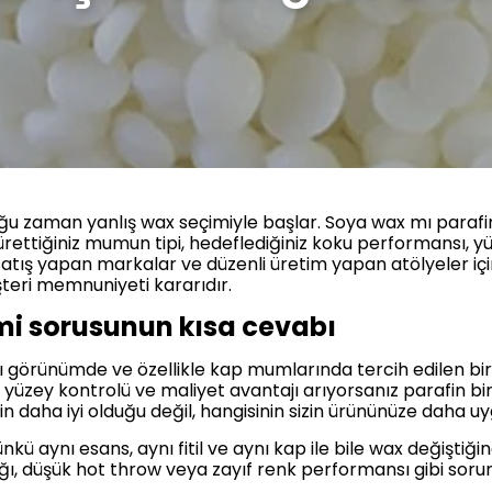
u zaman yanlış wax seçimiyle başlar. Soya wax mı parafin
ettiğiniz mumun tipi, hedeflediğiniz koku performansı, yü
ikle satış yapan markalar ve düzenli üretim yapan atölyeler
şteri memnuniyeti kararıdır.
mi sorusunun kısa cevabı
 görünümde ve özellikle kap mumlarında tercih edilen bir
et yüzey kontrolü ve maliyet avantajı arıyorsanız parafin
nin daha iyi olduğu değil, hangisinin sizin ürününüze daha 
ü aynı esans, aynı fitil ve aynı kap ile bile wax değiştiği
ğı, düşük hot throw veya zayıf renk performansı gibi sor