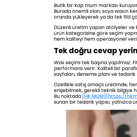
Butik bir kap mum markası kuruyors
Burada önemli olan, soya waxın ken
oranda yükleyerek ya da tek fitil 
Düzenli üretim yapan atölyeler ve 
ürün kategorisine göre seçim yapm
hem kaliteyi hem operasyonel verim
Tek doğru cevap yeri
Wax seçimi tek başına yapılmaz. Fitil
performans verir. Kaliteli bir par
sayfaları, deneme planı ve tedarik sü
Özellikle satış amaçlı üretimde, h
erişebilmek, gerekli teknik bilgiye
Bu noktada
[HK MUM](https://hk
sunan bir tedarik yapısı, yalnızca ü