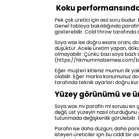
Koku performansında
Pek çok üretici için asıl soru bud
Genel tabloya bakıldığında parafi
gösterebilir. Cold throw tarafında da
Soya wax ise doğru esans oranı, doğ
düşüktür. Acele üretim yapan, dök
olmayabilir. Çünkü bazı soya bazlı
(https://hkmummalzemesi.com/blo
Eğer müşteri kitleniz mumun ilk yak
olabilir. Eğer marka konumunuz do
tarafında teknik ayarları doğru ku
Yüzey görünümü ve üre
Soya wax mı parafin mi sorusu en ç
değil, üst yüzeyin nasıl oturduğun
tutunmada değişkenlik görülebilir
Parafin ise daha düzgün, daha parl
isteyen üreticiler için bu ciddi bir 