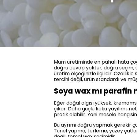
Mum üretiminde en pahalı hata çoğ
doğru cevap yoktur; doğru seçim, ür
üretim ölçeğinizle ilgilidir. Özell
tercihi değil, ürün standardı ve mü
Soya wax mı parafin 
Eğer doğal algısı yüksek, kremamsı
çıkar. Daha güçlü koku yayılımı, n
pratik olabilir. Yani mesele hangisi
Bu ayrımı doğru yapmak gerekir çünk
Tünel yapma, terleme, yüzey çatla
değil, temel wax seçimidir.