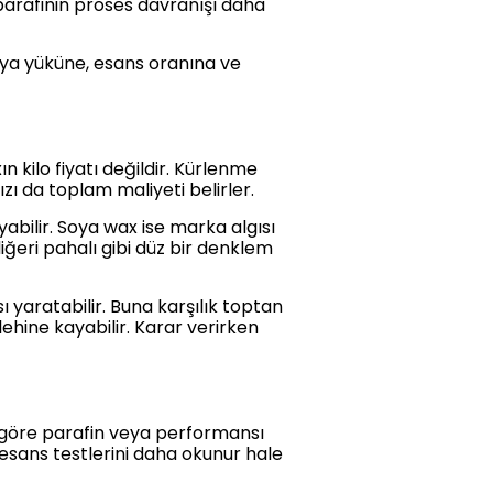
 parafinin proses davranışı daha
oya yüküne, esans oranına ve
n kilo fiyatı değildir. Kürlenme
zı da toplam maliyeti belirler.
abilir. Soya wax ise marka algısı
iğeri pahalı gibi düz bir denklem
 yaratabilir. Buna karşılık toptan
hine kayabilir. Karar verirken
 göre parafin veya performansı
 esans testlerini daha okunur hale