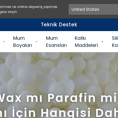
görmek ve online alışveriş yapmak
geyi seçin.
Hızlı Teslimat
Mum
Mum
Katkı
Si
Boyaları
Esansları
Maddeleri
Ka
Wax mı Parafin m
ı İçin Hangisi Dah