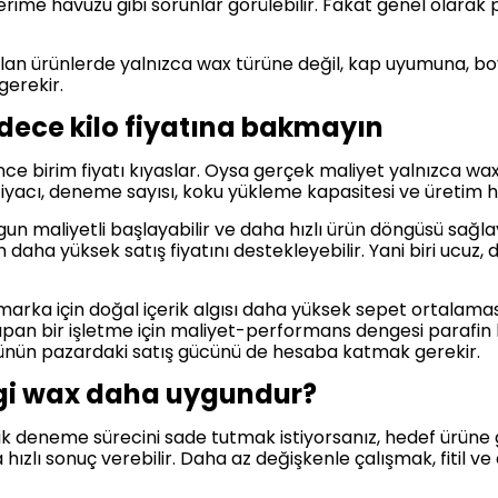
erime havuzu gibi sorunlar görülebilir. Fakat genel olarak
olan ürünlerde yalnızca wax türüne değil, kap uyumuna, b
gerekir.
dece kilo fiyatına bakmayın
nce birim fiyatı kıyaslar. Oysa gerçek maliyet yalnızca waxı
htiyacı, deneme sayısı, koku yükleme kapasitesi ve üretim hı
n maliyetli başlayabilir ve daha hızlı ürün döngüsü sağlay
aha yüksek satış fiyatını destekleyebilir. Yani biri ucuz, d
arka için doğal içerik algısı daha yüksek sepet ortalaması
an bir işletme için maliyet-performans dengesi parafin le
ürünün pazardaki satış gücünü de hesaba katmak gerekir.
angi wax daha uygundur?
ik deneme sürecini sade tutmak istiyorsanız, hedef ürüne
hızlı sonuç verebilir. Daha az değişkenle çalışmak, fitil ve