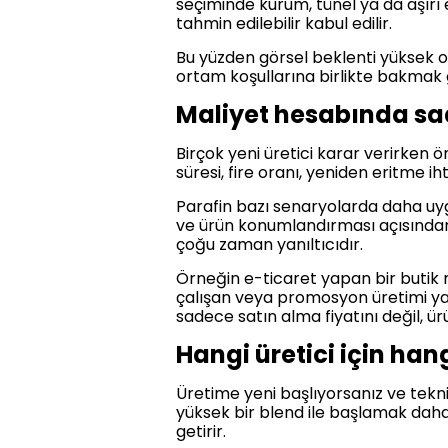
seçiminde kurum, tünel ya da aşırı 
tahmin edilebilir kabul edilir.
Bu yüzden görsel beklenti yüksek 
ortam koşullarına birlikte bakmak 
Maliyet hesabında sa
Birçok yeni üretici karar verirken ö
süresi, fire oranı, yeniden eritme i
Parafin bazı senaryolarda daha uygu
ve ürün konumlandırması açısından d
çoğu zaman yanıltıcıdır.
Örneğin e-ticaret yapan bir butik m
çalışan veya promosyon üretimi yap
sadece satın alma fiyatını değil, 
Hangi üretici için h
Üretime yeni başlıyorsanız ve tekn
yüksek bir blend ile başlamak daha 
getirir.