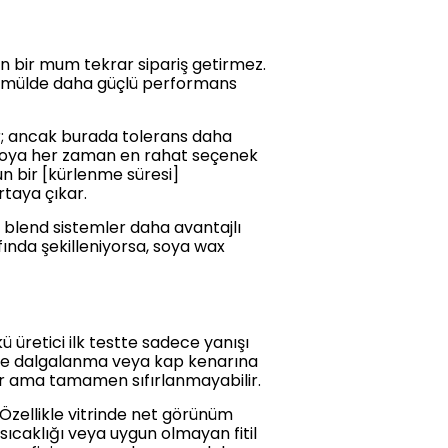
n bir mum tekrar sipariş getirmez.
formülde daha güçlü performans
lir; ancak burada tolerans daha
 soya her zaman en rahat seçenek
n bir [kürlenme süresi]
taya çıkar.
n blend sistemler daha avantajlı
ında şekilleniyorsa, soya wax
üretici ilk testte sadece yanışı
eyde dalgalanma veya kap kenarına
ır ama tamamen sıfırlanmayabilir.
Özellikle vitrinde net görünüm
 sıcaklığı veya uygun olmayan fitil