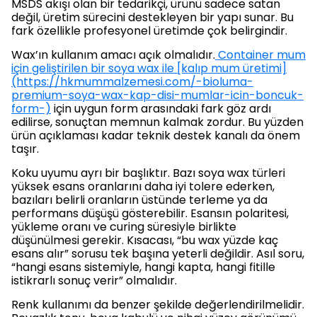
MSDS akışı olan bir tedarikçi, ürünü sadece satan
değil, üretim sürecini destekleyen bir yapı sunar. Bu
fark özellikle profesyonel üretimde çok belirgindir.
Wax’ın kullanım amacı açık olmalıdır.
Container mum
için geliştirilen bir soya wax ile [kalıp mum üretimi]
(https://hkmummalzemesi.com/-bioluma-
premium-soya-wax-kap-disi-mumlar-icin-boncuk-
form-)
için uygun form arasındaki fark göz ardı
edilirse, sonuçtan memnun kalmak zordur. Bu yüzden
ürün açıklaması kadar teknik destek kanalı da önem
taşır.
Koku uyumu ayrı bir başlıktır. Bazı soya wax türleri
yüksek esans oranlarını daha iyi tolere ederken,
bazıları belirli oranların üstünde terleme ya da
performans düşüşü gösterebilir. Esansın polaritesi,
yükleme oranı ve curing süresiyle birlikte
düşünülmesi gerekir. Kısacası, “bu wax yüzde kaç
esans alır” sorusu tek başına yeterli değildir. Asıl soru,
“hangi esans sistemiyle, hangi kapta, hangi fitille
istikrarlı sonuç verir” olmalıdır.
Renk kullanımı da benzer şekilde değerlendirilmelidir.