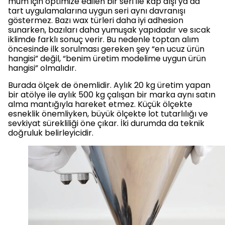
mum için optimize edilen bir seri ile kap dışı ya da
tart uygulamalarına uygun seri aynı davranışı
göstermez. Bazı wax türleri daha iyi adhesion
sunarken, bazıları daha yumuşak yapıdadır ve sıcak
iklimde farklı sonuç verir. Bu nedenle toptan alım
öncesinde ilk sorulması gereken şey “en ucuz ürün
hangisi” değil, “benim üretim modelime uygun ürün
hangisi” olmalıdır.
Burada ölçek de önemlidir. Aylık 20 kg üretim yapan
bir atölye ile aylık 500 kg çalışan bir marka aynı satın
alma mantığıyla hareket etmez. Küçük ölçekte
esneklik önemliyken, büyük ölçekte lot tutarlılığı ve
sevkiyat sürekliliği öne çıkar. İki durumda da teknik
doğruluk belirleyicidir.