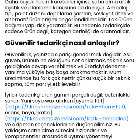
Daha büyük hacimli üreticiler içinse satın alma artık
lojistik ve planlama konusuna da dönüşür. Ambalaj
tipi, palet düzeni, depolama şartları, sevkiyat ritmi ve
alternatif ürün erişimi değerlendirilmelidir. Tek ürüne
bağımlı yapı risk yaratabilir. Bu nedenle tedarikçide
sadece ürün değil, kategori derinliği de aranmalıdır.
Güvenilir tedarikçi nasıl anlaşılır?
Güvenilirlik, yalnızca siparişi göndermek değildir. Asıl
güven, ürünün ne olduğunu net anlatmak, teknik soru
geldiğinde cevap verebilmek ve üreticiyi deneme-
yanılma yüküyle baş başa bırakmamaktır. Mum
üretiminde bu fark çok nettir çünkü küçük bir teknik
sapma, tüm partiyi etkileyebilir.
İyi bir tedarikçi ürün gamını parçalı değil, bütünlüklü
sunar. Yani soya wax alırken [uyumlu fitil]
(https://hkmummalzemesi.com/rulo--ham-fitil),
esans, boya, [katkı]
(https://hkmummalzemesi.com/katki-maddeleri)
ve ekipman seçeneklerini de düşünebilirsiniz. Bu
yaklaşım satın alma sürecini hızlandırır ve
komponentler arasındaki uyumu yönetmeyi