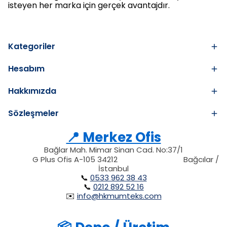
isteyen her marka için gerçek avantajdır.
Kategoriler
Hesabım
Hakkımızda
Sözleşmeler
📍 Merkez Ofis
Bağlar Mah. Mimar Sinan Cad. No:37/1
34212
212
G Plus Ofis A-105 34212
Bağcılar /
34212
İstanbul
📞
0533 962 38 43
📞
0212 892 52 16
✉️
info@hkmumteks.com