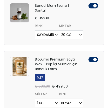
Sandal Mum Esansı |
Santal
₺ 352.80
RENK
MİKTAR
BioLuma Premium Soya
Wax - Kap İçi Mumlar İçin
Boncuk Form
%
17
₺ 599.00
₺ 499.00
MİKTAR
RENK