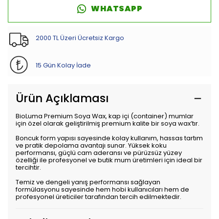
WHATSAPP
2000 TL Üzeri Ücretsiz Kargo
15 Gün Kolay İade
Ürün Açıklaması
BioLuma Premium Soya Wax, kap içi (container) mumlar
için özel olarak geliştirilmiş premium kalite bir soya wax’tır.
Boncuk form yapısı sayesinde kolay kullanım, hassas tartım
ve pratik depolama avantajı sunar. Yüksek koku
performansı, güçlü cam aderansı ve pürüzsüz yüzey
özelliği ile profesyonel ve butik mum üretimleri için ideal bir
tercihtir.
Temiz ve dengeli yanış performansı sağlayan
formülasyonu sayesinde hem hobi kullanıcıları hem de
profesyonel üreticiler tarafından tercih edilmektedir.