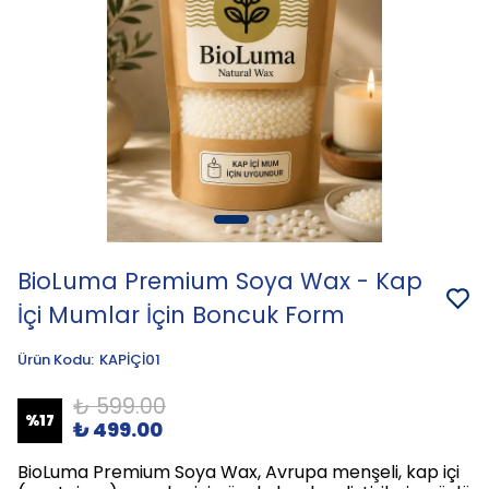
BioLuma Premium Soya Wax - Kap
İçi Mumlar İçin Boncuk Form
Ürün Kodu
:
KAPİÇİ01
₺ 599.00
%
17
₺ 499.00
BioLuma Premium Soya Wax, Avrupa menşeli, kap içi