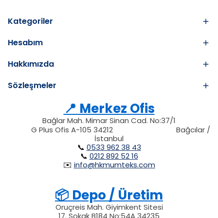
Kategoriler
Hesabım
Hakkımızda
Sözleşmeler
📍 Merkez Ofis
Bağlar Mah. Mimar Sinan Cad. No:37/1
34212
212
G Plus Ofis A-105 34212
Bağcılar /
34212
İstanbul
📞
0533 962 38 43
📞
0212 892 52 16
✉️
info@hkmumteks.com
📦 Depo / Üretim
Oruçreis Mah. Giyimkent Sitesi
17. Sokak B184 No:54A 34235