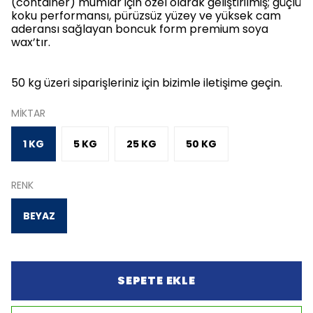
(container) mumlar için özel olarak geliştirilmiş; güçlü
koku performansı, pürüzsüz yüzey ve yüksek cam
aderansı sağlayan boncuk form premium soya
wax’tır.
50 kg üzeri siparişleriniz için bizimle iletişime geçin.
MİKTAR
1 KG
5 KG
25 KG
50 KG
RENK
BEYAZ
SEPETE EKLE