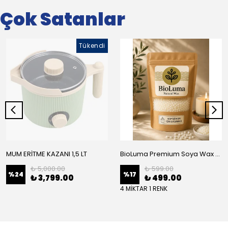
Çok Satanlar
Tükendi
MUM ERİTME KAZANI 1,5 LT
BioLuma Premium Soya Wax - Kap İçi Mumlar İçin Boncuk Form
₺ 5,000.00
₺ 599.00
%
24
%
17
₺ 3,799.00
₺ 499.00
4 MİKTAR 1 RENK