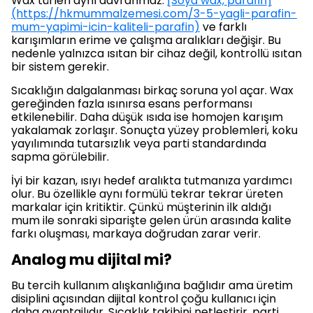
Wax türleri aynı davranmaz.
[Soya wax, parafin]
(https://hkmummalzemesi.com/3-5-yagli-parafin-
mum-yapimi-icin-kaliteli-parafin)
ve farklı
karışımların erime ve çalışma aralıkları değişir. Bu
nedenle yalnızca ısıtan bir cihaz değil, kontrollü ısıtan
bir sistem gerekir.
Sıcaklığın dalgalanması birkaç soruna yol açar. Wax
gereğinden fazla ısınırsa esans performansı
etkilenebilir. Daha düşük ısıda ise homojen karışım
yakalamak zorlaşır. Sonuçta yüzey problemleri, koku
yayılımında tutarsızlık veya parti standardında
sapma görülebilir.
İyi bir kazan, ısıyı hedef aralıkta tutmanıza yardımcı
olur. Bu özellikle aynı formülü tekrar tekrar üreten
markalar için kritiktir. Çünkü müşterinin ilk aldığı
mum ile sonraki siparişte gelen ürün arasında kalite
farkı oluşması, markaya doğrudan zarar verir.
Analog mu dijital mi?
Bu tercih kullanım alışkanlığına bağlıdır ama üretim
disiplini açısından dijital kontrol çoğu kullanıcı için
daha avantajlıdır. Sıcaklık takibini netleştirir, parti