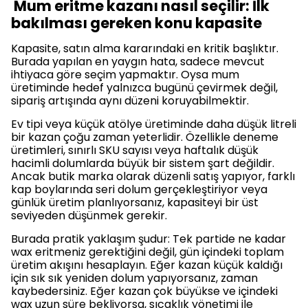
Mum eritme kazanı nasıl seçilir: İlk
bakılması gereken konu kapasite
Kapasite, satın alma kararındaki en kritik başlıktır.
Burada yapılan en yaygın hata, sadece mevcut
ihtiyaca göre seçim yapmaktır. Oysa mum
üretiminde hedef yalnızca bugünü çevirmek değil,
sipariş artışında aynı düzeni koruyabilmektir.
Ev tipi veya küçük atölye üretiminde daha düşük litreli
bir kazan çoğu zaman yeterlidir. Özellikle deneme
üretimleri, sınırlı SKU sayısı veya haftalık düşük
hacimli dolumlarda büyük bir sistem şart değildir.
Ancak butik marka olarak düzenli satış yapıyor, farklı
kap boylarında seri dolum gerçekleştiriyor veya
günlük üretim planlıyorsanız, kapasiteyi bir üst
seviyeden düşünmek gerekir.
Burada pratik yaklaşım şudur: Tek partide ne kadar
wax eritmeniz gerektiğini değil, gün içindeki toplam
üretim akışını hesaplayın. Eğer kazan küçük kaldığı
için sık sık yeniden dolum yapıyorsanız, zaman
kaybedersiniz. Eğer kazan çok büyükse ve içindeki
wax uzun süre bekliyorsa, sıcaklık yönetimi ile