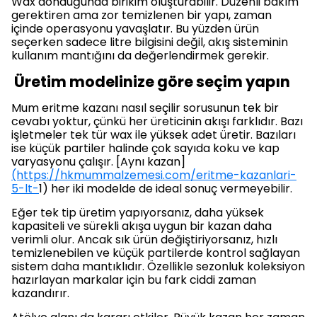
Wax donduğunda birikim oluşturabilir. Düzenli bakım
gerektiren ama zor temizlenen bir yapı, zaman
içinde operasyonu yavaşlatır. Bu yüzden ürün
seçerken sadece litre bilgisini değil, akış sisteminin
kullanım mantığını da değerlendirmek gerekir.
Üretim modelinize göre seçim yapın
Mum eritme kazanı nasıl seçilir sorusunun tek bir
cevabı yoktur, çünkü her üreticinin akışı farklıdır. Bazı
işletmeler tek tür wax ile yüksek adet üretir. Bazıları
ise küçük partiler halinde çok sayıda koku ve kap
varyasyonu çalışır. [Aynı kazan]
(https://hkmummalzemesi.com/eritme-kazanlari-
5-lt-
1) her iki modelde de ideal sonuç vermeyebilir.
Eğer tek tip üretim yapıyorsanız, daha yüksek
kapasiteli ve sürekli akışa uygun bir kazan daha
verimli olur. Ancak sık ürün değiştiriyorsanız, hızlı
temizlenebilen ve küçük partilerde kontrol sağlayan
sistem daha mantıklıdır. Özellikle sezonluk koleksiyon
hazırlayan markalar için bu fark ciddi zaman
kazandırır.