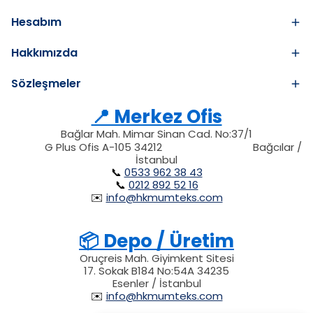
Hesabım
Hakkımızda
Sözleşmeler
📍 Merkez Ofis
Bağlar Mah. Mimar Sinan Cad. No:37/1
34212
212
G Plus Ofis A-105 34212
Bağcılar /
34212
İstanbul
📞
0533 962 38 43
📞
0212 892 52 16
✉️
info@hkmumteks.com
📦 Depo / Üretim
Oruçreis Mah. Giyimkent Sitesi
17. Sokak B184 No:54A 34235
Esenler / İstanbul
✉️
info@hkmumteks.com