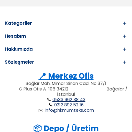
Kategoriler
Hesabım
Hakkımızda
Sözleşmeler
📍 Merkez Ofis
Bağlar Mah. Mimar Sinan Cad. No:37/1
34212
212
G Plus Ofis A-105 34212
Bağcılar /
34212
İstanbul
📞
0533 962 38 43
📞
0212 892 52 16
✉️
info@hkmumteks.com
📦 Depo / Üretim