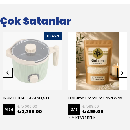
Çok Satanlar
Tükendi
MUM ERİTME KAZANI 1,5 LT
BioLuma Premium Soya Wax - Kap İçi Mumlar İçin Boncuk Form
₺ 5,000.00
₺ 599.00
%
24
%
17
₺ 3,799.00
₺ 499.00
4 MİKTAR 1 RENK