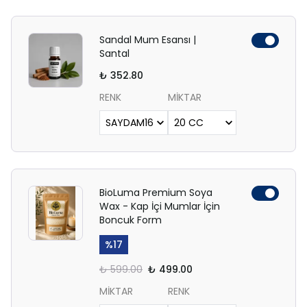
Sandal Mum Esansı |
Santal
₺ 352.80
RENK
MİKTAR
BioLuma Premium Soya
Wax - Kap İçi Mumlar İçin
Boncuk Form
%
17
₺ 599.00
₺ 499.00
MİKTAR
RENK