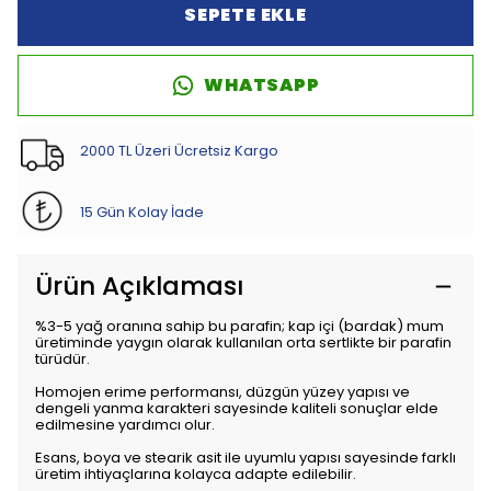
SEPETE EKLE
WHATSAPP
2000 TL Üzeri Ücretsiz Kargo
15 Gün Kolay İade
Ürün Açıklaması
%3-5 yağ oranına sahip bu parafin; kap içi (bardak) mum
üretiminde yaygın olarak kullanılan orta sertlikte bir parafin
türüdür.
Homojen erime performansı, düzgün yüzey yapısı ve
dengeli yanma karakteri sayesinde kaliteli sonuçlar elde
edilmesine yardımcı olur.
Esans, boya ve stearik asit ile uyumlu yapısı sayesinde farklı
üretim ihtiyaçlarına kolayca adapte edilebilir.