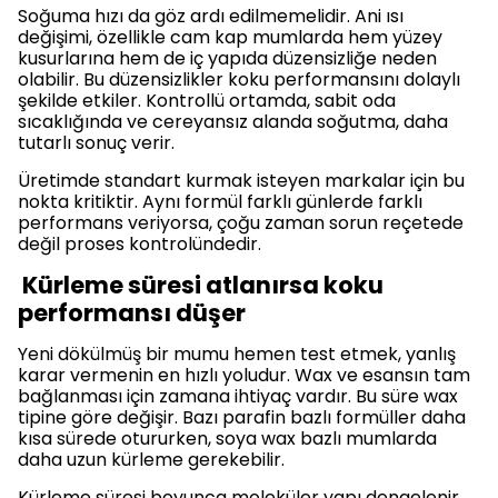
Soğuma hızı da göz ardı edilmemelidir. Ani ısı
değişimi, özellikle cam kap mumlarda hem yüzey
kusurlarına hem de iç yapıda düzensizliğe neden
olabilir. Bu düzensizlikler koku performansını dolaylı
şekilde etkiler. Kontrollü ortamda, sabit oda
sıcaklığında ve cereyansız alanda soğutma, daha
tutarlı sonuç verir.
Üretimde standart kurmak isteyen markalar için bu
nokta kritiktir. Aynı formül farklı günlerde farklı
performans veriyorsa, çoğu zaman sorun reçetede
değil proses kontrolündedir.
Kürleme süresi atlanırsa koku
performansı düşer
Yeni dökülmüş bir mumu hemen test etmek, yanlış
karar vermenin en hızlı yoludur. Wax ve esansın tam
bağlanması için zamana ihtiyaç vardır. Bu süre wax
tipine göre değişir. Bazı parafin bazlı formüller daha
kısa sürede otururken, soya wax bazlı mumlarda
daha uzun kürleme gerekebilir.
Kürleme süresi boyunca moleküler yapı dengelenir