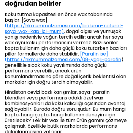
doğrudan belirler
Koku tutma kapasitesi en önce wax tabanında
başlar. [Soya wax]
(https://hkmummalzemesi.com/bioluma-naturel-
soya-wax-kap-ici-mum)
, doğal algısı ve yumuşak
yanışı nedeniyle yoğun tercih edilir; ancak her soya
wax aynı koku performansını vermez. Bazı seriler
kapta kullanım için daha güçlü koku tutarken bazıları
pillar formüllerde daha stabildir.
[Parafin ise]
(https://hkmummalzemesi.com/08-yagli-parafin
)
genellikle sıcak koku yayılımında daha güçlü
performans verebilir, ancak ürün
konumlandırmasına göre doğal içerik beklentisi olan
markalar için doğru tercih olmayabilir.
Hindistan cevizi bazlı karışımlar, soya-parafin
blendleri veya performans odaklı özel wax
kombinasyonları da koku kalıcılığı açısından avantaj
sağlayabilir. Burada doğru soru şudur: Bu mum hangi
kapta, hangi çapta, hangi kullanım deneyimi için
üretilecek? Tek bir wax ile tüm ürün gamını çözmeye
çalışmak, özellikle butik markalarda performans
dalgalanmasına yol açar.