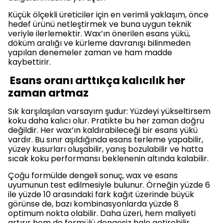
Küçük ölçekli üreticiler için en verimli yaklaşım, önce
hedef ürünü netleştirmek ve buna uygun teknik
veriyle ilerlemektir. Wax’ın önerilen esans yükü,
döküm aralığı ve kürleme davranışı bilinmeden
yapılan denemeler zaman ve ham madde
kaybettirir.
Esans oranı arttıkça kalıcılık her
zaman artmaz
Sık karşılaşılan varsayım şudur: Yüzdeyi yükseltirsem
koku daha kalıcı olur. Pratikte bu her zaman doğru
değildir. Her wax’ın kaldırabileceği bir esans yükü
vardır. Bu sınır aşıldığında esans terleme yapabilir,
yüzey kusurları oluşabilir, yanış bozulabilir ve hatta
sıcak koku performansı beklenenin altında kalabilir.
Çoğu formülde dengeli sonuç, wax ve esans
uyumunun test edilmesiyle bulunur. Örneğin yüzde 6
ile yüzde 10 arasındaki fark kağıt üzerinde büyük
görünse de, bazı kombinasyonlarda yüzde 8
optimum nokta olabilir. Daha üzeri, hem maliyeti
artırır hem de formülü dengesiz hale getirebilir.