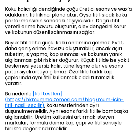
Koku kalıcılığı dendiğinde çoğu üretici esans ve wax’a
odaklanır, fitili ikinci plana atar. Oysa fitil, sıcak koku
performansının sahadaki taşıyıcısıdır. Doğru fitil
yeterli erime havuzu oluşturur, alev dengesini korur
ve kokunun düzenli salınmasını sağlar.
Büyük fitil daha güçlü koku anlamına gelmez. Evet,
daha geniş erime havuzu oluşturabilir; ancak aşırı
tüketim, is yapma, kap ısınması ve kokunun yanık
algılanması gibi riskler doğurur. Küçük fitilde ise yakıt
beslemesi yetersiz kalır, tünelleşme olur ve esans
potansiyeli ortaya çıkmaz. Özellikle farklı kap
çaplarında aynı fitili kullanmak ciddi tutarsızlık
yaratır.
Bu nedenle
[fitil testleri]
(https://hkmummalzemesi.com/blog/mum-icin-
fitil-nasil-secilir)
, koku testlerinden ayrı
düşünülmemelidir. Aynı esans farklı fitille bambaşka
algılanabilir. Üretim kalitesini artırmak isteyen
markalar, formülü daima kap çapı ve fitil serisiyle
birlikte değerlendirmelidir.