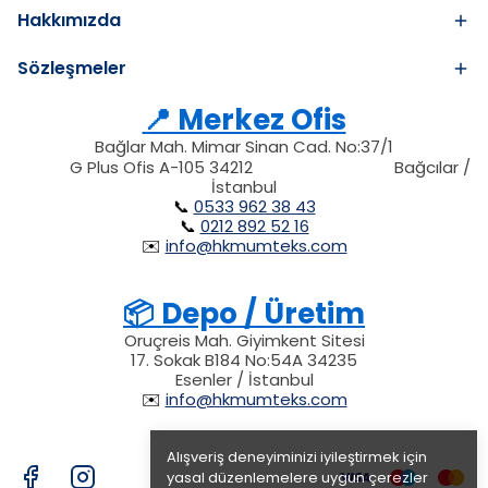
Hakkımızda
Sözleşmeler
📍 Merkez Ofis
Bağlar Mah. Mimar Sinan Cad. No:37/1
34212
212
G Plus Ofis A-105 34212
Bağcılar /
34212
İstanbul
📞
0533 962 38 43
📞
0212 892 52 16
✉️
info@hkmumteks.com
📦 Depo / Üretim
Oruçreis Mah. Giyimkent Sitesi
17. Sokak B184 No:54A 34235
Esenler / İstanbul
✉️
info@hkmumteks.com
Alışveriş deneyiminizi iyileştirmek için
yasal düzenlemelere uygun çerezler