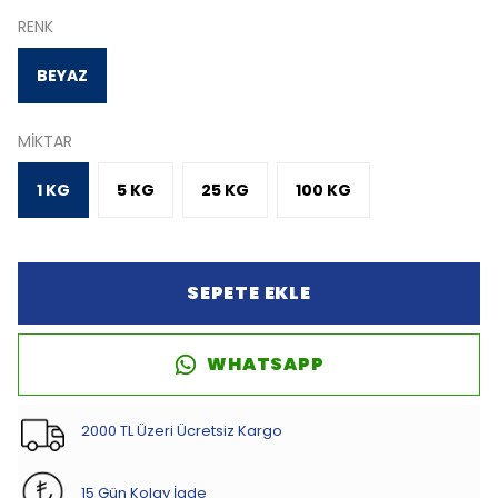
RENK
BEYAZ
MİKTAR
1 KG
5 KG
25 KG
100 KG
SEPETE EKLE
WHATSAPP
2000 TL Üzeri Ücretsiz Kargo
15 Gün Kolay İade