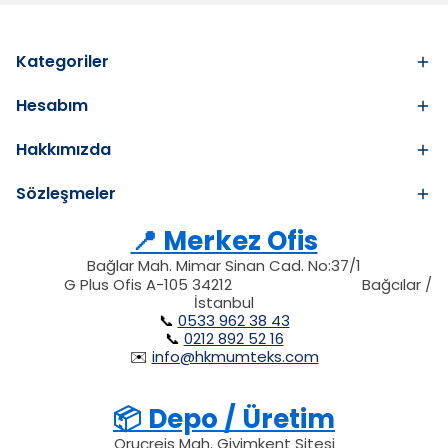
Kategoriler
Hesabım
Hakkımızda
Sözleşmeler
📍 Merkez Ofis
Bağlar Mah. Mimar Sinan Cad. No:37/1
34212
212
G Plus Ofis A-105 34212
Bağcılar /
34212
İstanbul
📞
0533 962 38 43
📞
0212 892 52 16
✉️
info@hkmumteks.com
📦 Depo / Üretim
Oruçreis Mah. Giyimkent Sitesi