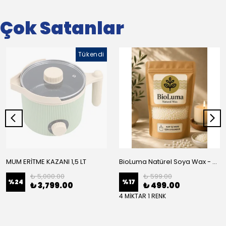
Çok Satanlar
Tükendi
MUM ERİTME KAZANI 1,5 LT
BioLuma Natürel Soya Wax - Kap İçi Mum
₺ 5,000.00
₺ 599.00
%
24
%
17
₺ 3,799.00
₺ 499.00
4 MİKTAR 1 RENK