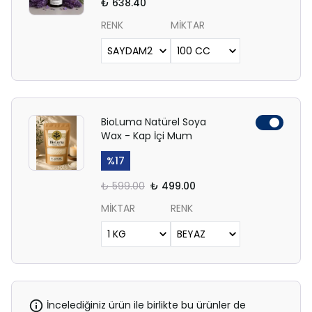
₺ 638.40
RENK
MİKTAR
BioLuma Natürel Soya
Wax - Kap İçi Mum
%
17
₺ 599.00
₺ 499.00
MİKTAR
RENK
İncelediğiniz ürün ile birlikte bu ürünler de