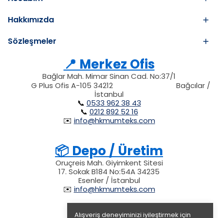
Hakkımızda
Sözleşmeler
📍 Merkez Ofis
Bağlar Mah. Mimar Sinan Cad. No:37/1
34212
212
G Plus Ofis A-105 34212
Bağcılar /
34212
İstanbul
📞
0533 962 38 43
📞
0212 892 52 16
✉️
info@hkmumteks.com
📦 Depo / Üretim
Oruçreis Mah. Giyimkent Sitesi
17. Sokak B184 No:54A 34235
Esenler / İstanbul
✉️
info@hkmumteks.com
Alışveriş deneyiminizi iyileştirmek için