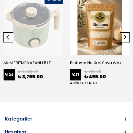
MUM ERİTME KAZANI 1,5 LT
BioLuma Natürel Soya Wax - Kap İçi Mum
₺ 5,000.00
₺ 599.00
%
24
%
17
₺ 3,799.00
₺ 499.00
4 MİKTAR 1 RENK
Kategoriler
Hesabım