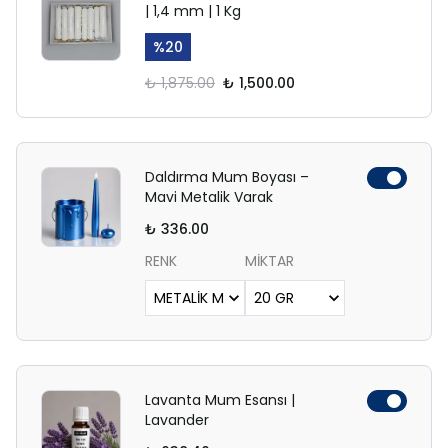
| 1,4 mm | 1 Kg
%
20
₺ 1,875.00
₺ 1,500.00
Daldırma Mum Boyası –
Mavi Metalik Varak
₺ 336.00
RENK
MİKTAR
Lavanta Mum Esansı |
Lavander