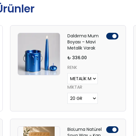
 Ürünler
Daldırma Mum
Boyası – Mavi
Metalik Varak
₺ 336.00
RENK
MİKTAR
BioLuma Natürel
Soya Wax - Kap