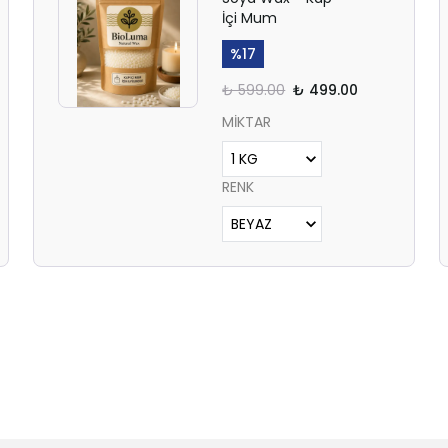
İçi Mum
%
17
₺ 599.00
₺ 499.00
MİKTAR
RENK