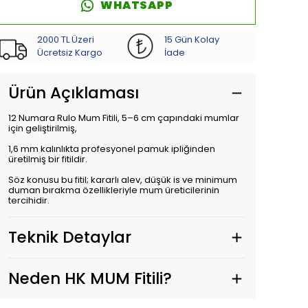
WHATSAPP
2000 TL Üzeri
15 Gün Kolay
Ücretsiz Kargo
İade
Ürün Açıklaması
12 Numara Rulo Mum Fitili, 5–6 cm çapındaki mumlar
için geliştirilmiş,
1,6 mm kalınlıkta profesyonel pamuk ipliğinden
üretilmiş bir fitildir.
Söz konusu bu fitil; kararlı alev, düşük is ve minimum
duman bırakma özellikleriyle mum üreticilerinin
tercihidir.
Teknik Detaylar
Neden HK MUM Fitili?