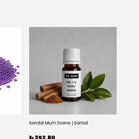
Sandal Mum Esansı | Santal
₺ 352.80