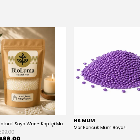
HK MUM
BioLuma Natürel Soya Wax - Kap İçi Mum
Mor Boncuk Mum Boyası
599.00
499.00