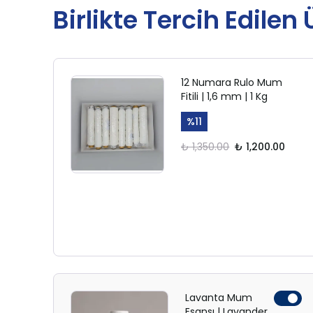
Birlikte Tercih Edilen
12 Numara Rulo Mum
Fitili | 1,6 mm | 1 Kg
%
11
₺ 1,350.00
₺ 1,200.00
Lavanta Mum
Esansı | Lavander