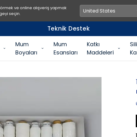
görmek ve online alışveriş yapmak
geyi seçin.
Teknik Destek
Mum
Mum
Katkı
Si
Boyaları
Esansları
Maddeleri
Ka