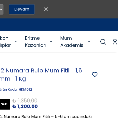
Devam
likon
Eritme
Mum
lıplar
Kazanları
Akademisi
12 Numara Rulo Mum Fitili | 1,6
mm | 1 Kg
Ürün Kodu
:
HKM012
₺ 1,350.00
%
11
₺ 1,200.00
12 Numara Rulo Mum Fitili – 5–6 cm çapındaki