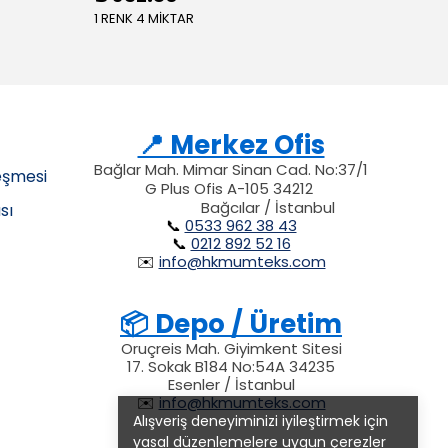
1 RENK 4 MİKTAR
📍 Merkez Ofis
Bağlar Mah. Mimar Sinan Cad. No:37/1
eşmesi
G Plus Ofis A-105 34212
34212
34212
212
Bağcılar / İstanbul
sı
📞
0533 962 38 43
📞
0212 892 52 16
✉️
info@hkmumteks.com
📦 Depo / Üretim
Oruçreis Mah. Giyimkent Sitesi
17. Sokak B184 No:54A 34235
Esenler / İstanbul
✉️
info@hkmumteks.com
Alışveriş deneyiminizi iyileştirmek için
yasal düzenlemelere uygun çerezler