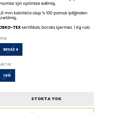
mumlar için optimize edilmiş,
1,6 mm kalınlıkta olup % 100 pamuk ipliğinden
üretilmiş,
OEKO-TEX
sertifikalı, boraks içermez. 1 Kg rulo.
RENK
BEYAZ 4
MİKTAR
1 KG
STOKTA YOK