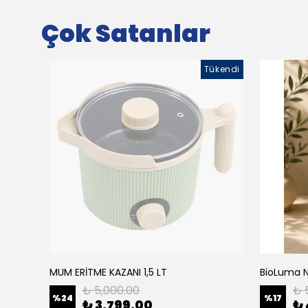
Çok Satanlar
Tükendi
MUM ERİTME KAZANI 1,5 LT
₺ 5,000.00
₺ 
%
24
%
17
₺ 3,799.00
₺ 