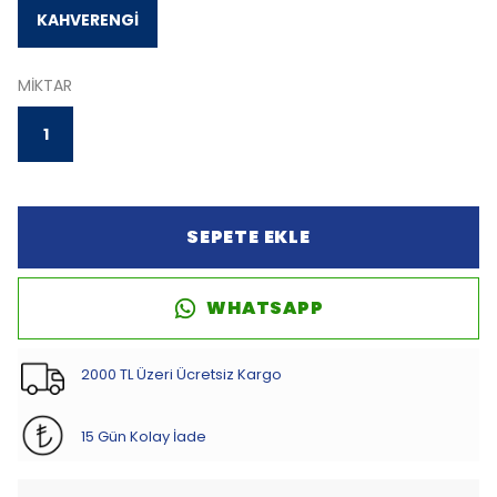
KAHVERENGİ
MİKTAR
1
SEPETE EKLE
WHATSAPP
2000 TL Üzeri Ücretsiz Kargo
15 Gün Kolay İade