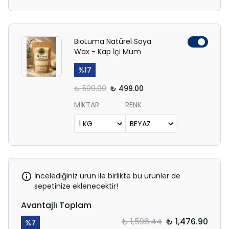
BioLuma Natürel Soya
Wax - Kap İçi Mum
%
17
₺ 599.00
₺ 499.00
MİKTAR
RENK
İncelediğiniz ürün ile birlikte bu ürünler de
sepetinize eklenecektir!
Avantajlı Toplam
₺ 1,596.44
₺ 1,476.90
%
7