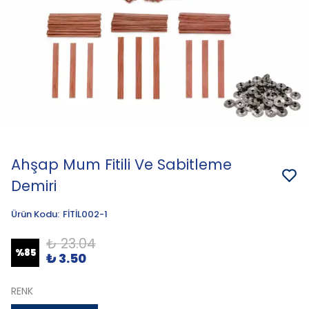
Ahşap Mum Fitili Ve Sabitleme
Demiri
Ürün Kodu
:
FİTİL002-1
₺ 23.04
%
85
₺ 3.50
RENK