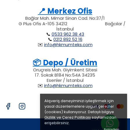
📍 Merkez Ofis
Bağlar Mah. Mimar Sinan Cad. No:37/1
34212
212
G Plus Ofis A-105 34212
Bağcılar /
34212
İstanbul
📞
0533 962 38 43
📞
0212 892 52 16
✉️
info@hkmumteks.com
📦 Depo / Üretim
Oruçreis Mah. Giyimkent Sitesi
17. Sokak B184 No:54A 34235
Esenler / İstanbul
✉️
info@hkmumteks.com
Alışveriş deneyiminizi iyileştirmek için
yasal düzenlemelere uygun çerezler
(cookies) kullanıyoruz. Detaylı bilgiye
Gizlilik ve Çerez Politikası
sayfamızdan
erişebilirsiniz.
Anladım