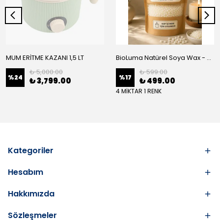
MUM ERİTME KAZANI 1,5 LT
BioLuma Natürel Soya Wax - Kap İçi Mum
₺ 5,000.00
₺ 599.00
%
24
%
17
₺ 3,799.00
₺ 499.00
4 MİKTAR 1 RENK
Kategoriler
Hesabım
Hakkımızda
Sözleşmeler