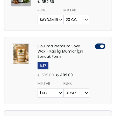
₺ 352.80
RENK
MİKTAR
BioLuma Premium Soya
Wax - Kap İçi Mumlar İçin
Boncuk Form
%
17
₺ 599.00
₺ 499.00
MİKTAR
RENK