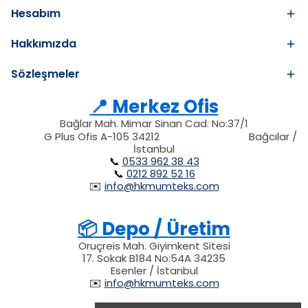
Hesabım
Hakkımızda
Sözleşmeler
📍 Merkez Ofis
Bağlar Mah. Mimar Sinan Cad. No:37/1
34212
212
G Plus Ofis A-105 34212
Bağcılar /
34212
İstanbul
📞
0533 962 38 43
📞
0212 892 52 16
✉️
info@hkmumteks.com
📦 Depo / Üretim
Oruçreis Mah. Giyimkent Sitesi
17. Sokak B184 No:54A 34235
Esenler / İstanbul
✉️
info@hkmumteks.com