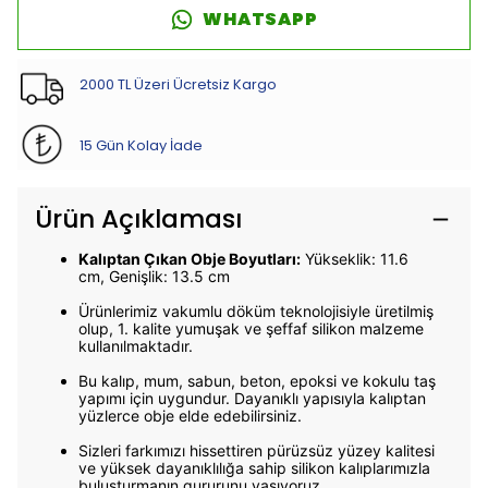
WHATSAPP
2000 TL Üzeri Ücretsiz Kargo
15 Gün Kolay İade
Ürün Açıklaması
Kalıptan Çıkan Obje Boyutları:
Yükseklik: 11.6
cm,
Genişlik: 13.5 cm
Ürünlerimiz vakumlu döküm teknolojisiyle üretilmiş
olup, 1. kalite yumuşak ve şeffaf silikon malzeme
kullanılmaktadır.
Bu kalıp, mum, sabun, beton, epoksi ve kokulu taş
yapımı için uygundur. Dayanıklı yapısıyla kalıptan
yüzlerce obje elde edebilirsiniz.
Sizleri farkımızı hissettiren pürüzsüz yüzey kalitesi
ve yüksek dayanıklılığa sahip silikon kalıplarımızla
buluşturmanın gururunu yaşıyoruz.