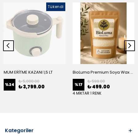
Tükendi
MUM ERİTME KAZANI 1,5 LT
BioLuma Premium Soya Wax - Kap İçi Mumlar İçin Boncuk Form
₺ 5,000.00
₺ 599.00
%
24
%
17
₺ 3,799.00
₺ 499.00
4 MİKTAR 1 RENK
Kategoriler