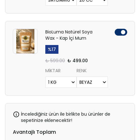
BioLuma Natürel Soya
Wax - Kap İçi Mum
%
17
₺ 599.00
₺ 499.00
MİKTAR
RENK
İncelediğiniz ürün ile birlikte bu ürünler de
sepetinize eklenecektir!
Avantajlı Toplam