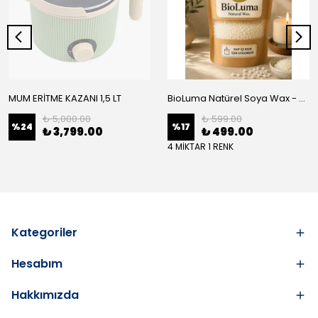
MUM ERİTME KAZANI 1,5 LT
BioLuma Natürel Soya Wax - Kap İçi Mum
₺ 5,000.00
₺ 599.00
%
24
%
17
₺ 3,799.00
₺ 499.00
4 MİKTAR 1 RENK
Kategoriler
Hesabım
Hakkımızda