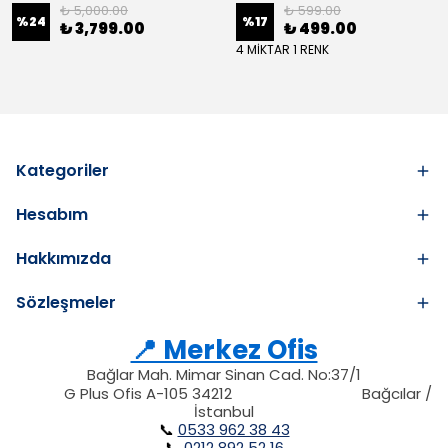
₺ 5,000.00
₺ 599.00
%
24
%
17
₺ 3,799.00
₺ 499.00
4 MİKTAR 1 RENK
Kategoriler
Hesabım
Hakkımızda
Sözleşmeler
📍 Merkez Ofis
Bağlar Mah. Mimar Sinan Cad. No:37/1
34212
212
G Plus Ofis A-105 34212
Bağcılar /
34212
İstanbul
📞
0533 962 38 43
📞
0212 892 52 16