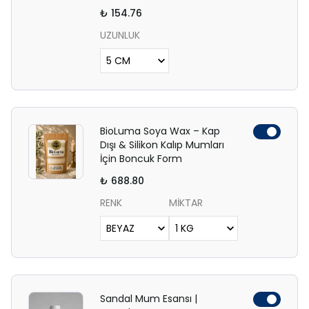
₺ 154.76
UZUNLUK
BioLuma Soya Wax – Kap
Dışı & Silikon Kalıp Mumları
İçin Boncuk Form
₺ 688.80
RENK
MİKTAR
Sandal Mum Esansı |