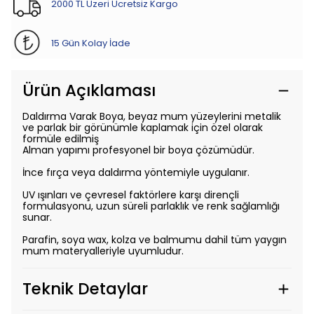
2000 TL Üzeri Ücretsiz Kargo
15 Gün Kolay İade
Ürün Açıklaması
Daldırma Varak Boya, beyaz mum yüzeylerini metalik
ve parlak bir görünümle kaplamak için özel olarak
formüle edilmiş
Alman yapımı profesyonel bir boya çözümüdür.
İnce fırça veya daldırma yöntemiyle uygulanır.
UV ışınları ve çevresel faktörlere karşı dirençli
formulasyonu, uzun süreli parlaklık ve renk sağlamlığı
sunar.
Parafin, soya wax, kolza ve balmumu dahil tüm yaygın
mum materyalleriyle uyumludur.
Teknik Detaylar