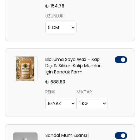
₺ 154.76
UZUNLUK
BioLuma Soya Wax – Kap
Dışı & Silikon Kalıp Mumları
İçin Boncuk Form
₺ 688.80
RENK
MİKTAR
Sandal Mum Esansı |