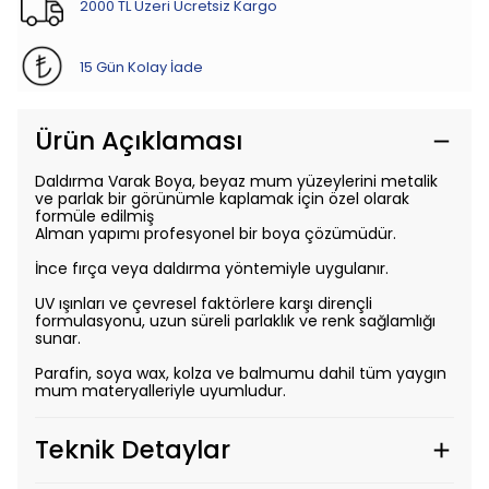
2000 TL Üzeri Ücretsiz Kargo
15 Gün Kolay İade
Ürün Açıklaması
Daldırma Varak Boya, beyaz mum yüzeylerini metalik
ve parlak bir görünümle kaplamak için özel olarak
formüle edilmiş
Alman yapımı profesyonel bir boya çözümüdür.
İnce fırça veya daldırma yöntemiyle uygulanır.
UV ışınları ve çevresel faktörlere karşı dirençli
formulasyonu, uzun süreli parlaklık ve renk sağlamlığı
sunar.
Parafin, soya wax, kolza ve balmumu dahil tüm yaygın
mum materyalleriyle uyumludur.
Teknik Detaylar