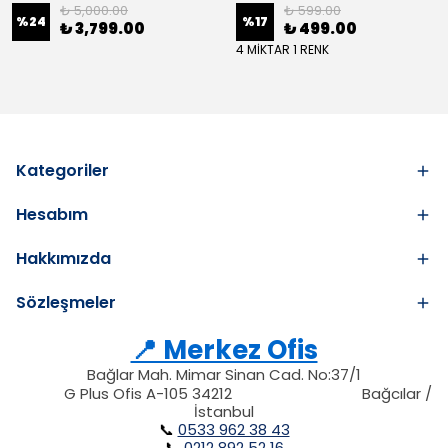
₺ 5,000.00
₺ 599.00
%
24
%
17
₺ 3,799.00
₺ 499.00
4 MİKTAR 1 RENK
Kategoriler
Hesabım
Hakkımızda
Sözleşmeler
📍 Merkez Ofis
Bağlar Mah. Mimar Sinan Cad. No:37/1
34212
212
G Plus Ofis A-105 34212
Bağcılar /
34212
İstanbul
📞
0533 962 38 43
📞
0212 892 52 16