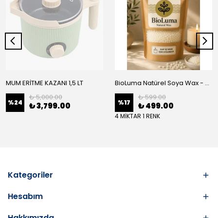
MUM ERİTME KAZANI 1,5 LT
BioLuma Natürel Soya Wax - Kap İçi Mum
₺ 5,000.00
₺ 599.00
%
24
%
17
₺ 3,799.00
₺ 499.00
4 MİKTAR 1 RENK
Kategoriler
Hesabım
Hakkımızda