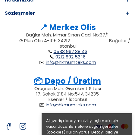
Sözleşmeler
📍 Merkez Ofis
Bağlar Mah. Mimar Sinan Cad. No:37/1
34212
212
G Plus Ofis A-105 34212
Bağcılar /
34212
İstanbul
📞
0533 962 38 43
📞
0212 892 52 16
✉️
info@hkmumteks.com
📦 Depo / Üretim
Oruçreis Mah. Giyimkent Sitesi
17. Sokak B184 No:54A 34235
Esenler / İstanbul
✉️
info@hkmumteks.com
Alışveriş deneyiminizi iyileştirmek için
yasal düzenlemelere uygun çerezler
(cookies) kullanıyoruz. Detaylı bilgiye