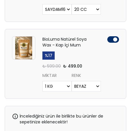
BioLuma Natürel Soya
Wax - Kap İçi Mum
%
17
₺ 599.00
₺ 499.00
MİKTAR
RENK
İncelediğiniz ürün ile birlikte bu ürünler de
sepetinize eklenecektir!