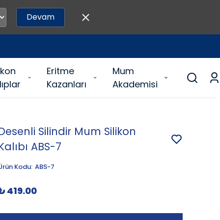
Devam
likon
Eritme
Mum
lıplar
Kazanları
Akademisi
Desenli Silindir Mum Silikon
Kalıbı ABS-7
Ürün Kodu
:
ABS-7
₺ 419.00