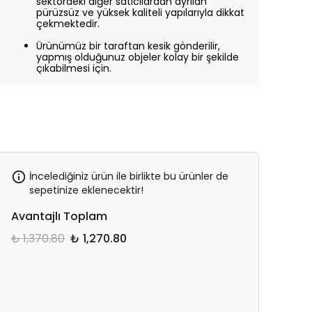
sektördeki diğer satıcılardan ayrılan
pürüzsüz ve yüksek kaliteli yapılarıyla dikkat
çekmektedir.
Ürünümüz bir taraftan kesik gönderilir,
yapmış olduğunuz objeler kolay bir şekilde
çıkabilmesi için.
İncelediğiniz ürün ile birlikte bu ürünler de
sepetinize eklenecektir!
Avantajlı Toplam
₺ 1,370.80
₺ 1,270.80