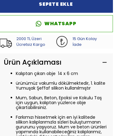
SEPETE EKLE
WHATSAPP
2000 TL Üzeri
15 Gün Kolay
Ücretsiz Kargo
İade
Ürün Açıklaması
Kalıptan çıkan obje
14
x 6 cm
ürünümüz vakumlu dökülmektedir, 1. kalite
Yumuşak Şeffaf silikon kullanılmıştır
Mum, Sabun, Beton, Epoksi ve Kokulu Taş
için uygun, kalıptan yüzlerce obje
çıkartabilirsiniz.
Farkımızı hissetmek için en iyi kalitede
silikon kalıplarımızla sizleri buluşturmanın
gururunu yaşıyoruz. Mum ve beton ürünleri
yapımında kullanabileceğiniz kalıplarımız,