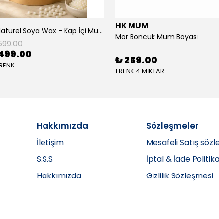
HK MUM
BioLuma Natürel Soya Wax - Kap İçi Mum
Mor Boncuk Mum Boyası
599.00
499.00
₺ 259.00
 RENK
1 RENK 4 MİKTAR
Hakkımızda
Sözleşmeler
İletişim
Mesafeli Satış sözl
S.S.S
İptal & İade Politika
Hakkımızda
Gizlilik Sözleşmesi