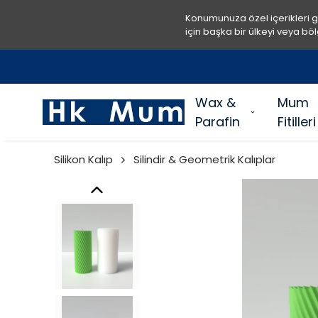
Konumunuza özel içerikleri 
için başka bir ülkeyi veya böl
Wax &
Mum
Parafin
Fitilleri
Silikon Kalıp
Silindir & Geometrik Kalıplar