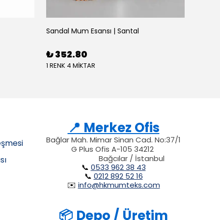
Sandal Mum Esansı | Santal
₺ 352.80
1 RENK 4 MİKTAR
📍 Merkez Ofis
Bağlar Mah. Mimar Sinan Cad. No:37/1
eşmesi
G Plus Ofis A-105 34212
34212
34212
212
Bağcılar / İstanbul
sı
📞
0533 962 38 43
📞
0212 892 52 16
✉️
info@hkmumteks.com
📦 Depo / Üretim