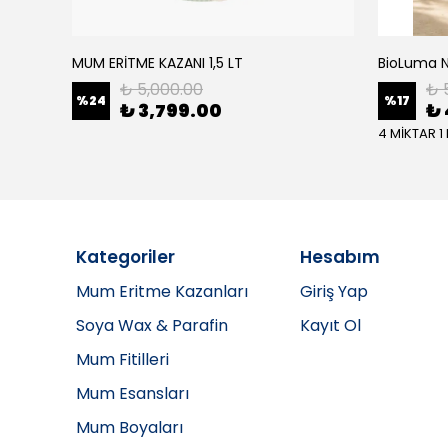
MUM ERİTME KAZANI 1,5 LT
₺ 5,000.00
₺ 
%
24
%
17
₺ 3,799.00
₺ 
4 MİKTAR 1
Kategoriler
Hesabım
Mum Eritme Kazanları
Giriş Yap
Soya Wax & Parafin
Kayıt Ol
Mum Fitilleri
Mum Esansları
Mum Boyaları