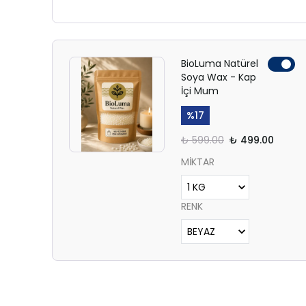
BioLuma Natürel
Soya Wax - Kap
İçi Mum
%
17
₺ 599.00
₺ 499.00
MİKTAR
RENK