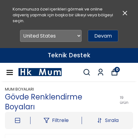
Konumunuza özel içerikleri görmek ve online
alışveriş yapmak için başka bir ülkeyi veya bölgeyi
seçin.
Devam
Teknik Destek
0
MUM BOYALARI
Gövde Renklendirme
19
ürün
Boyaları
Filtrele
Sırala