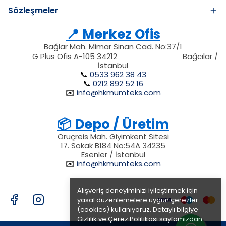
Sözleşmeler
📍 Merkez Ofis
Bağlar Mah. Mimar Sinan Cad. No:37/1
34212
212
G Plus Ofis A-105 34212
Bağcılar /
34212
İstanbul
📞
0533 962 38 43
📞
0212 892 52 16
✉️
info@hkmumteks.com
📦 Depo / Üretim
Oruçreis Mah. Giyimkent Sitesi
17. Sokak B184 No:54A 34235
Esenler / İstanbul
✉️
info@hkmumteks.com
Alışveriş deneyiminizi iyileştirmek için
yasal düzenlemelere uygun çerezler
(cookies) kullanıyoruz. Detaylı bilgiye
Gizlilik ve Çerez Politikası
sayfamızdan