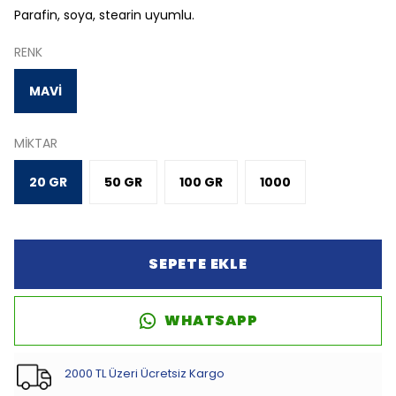
Parafin, soya, stearin uyumlu.
RENK
MAVİ
MİKTAR
20 GR
50 GR
100 GR
1000
SEPETE EKLE
WHATSAPP
2000 TL Üzeri Ücretsiz Kargo