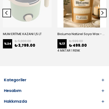
MUM ERİTME KAZANI 1,5 LT
BioLuma Natürel Soya Wax - Kap İçi Mum
₺ 5,000.00
₺ 599.00
%
24
%
17
₺ 3,799.00
₺ 499.00
4 MİKTAR 1 RENK
Kategoriler
Hesabım
Hakkımızda