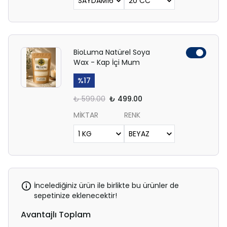
BioLuma Natürel Soya
Wax - Kap İçi Mum
%
17
₺ 599.00
₺ 499.00
MİKTAR
RENK
İncelediğiniz ürün ile birlikte bu ürünler de
sepetinize eklenecektir!
Avantajlı Toplam