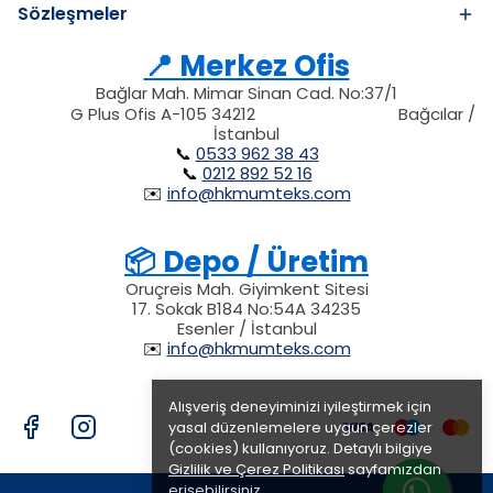
Sözleşmeler
📍 Merkez Ofis
Bağlar Mah. Mimar Sinan Cad. No:37/1
34212
212
G Plus Ofis A-105 34212
Bağcılar /
34212
İstanbul
📞
0533 962 38 43
📞
0212 892 52 16
✉️
info@hkmumteks.com
📦 Depo / Üretim
Oruçreis Mah. Giyimkent Sitesi
17. Sokak B184 No:54A 34235
Esenler / İstanbul
✉️
info@hkmumteks.com
Alışveriş deneyiminizi iyileştirmek için
yasal düzenlemelere uygun çerezler
(cookies) kullanıyoruz. Detaylı bilgiye
Gizlilik ve Çerez Politikası
sayfamızdan
erişebilirsiniz.