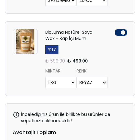
BioLuma Natürel Soya
Wax - Kap İçi Mum
%
17
₺ 599.00
₺ 499.00
MİKTAR
RENK
İncelediğiniz ürün ile birlikte bu ürünler de
sepetinize eklenecektir!
Avantajlı Toplam