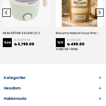
MUM ERİTME KAZANI 1,5 LT
BioLuma Natürel Soya Wax - Kap İçi Mum
₺ 5,000.00
₺ 599.00
%
24
%
17
₺ 3,799.00
₺ 499.00
4 MİKTAR 1 RENK
Kategoriler
Hesabım
Hakkımızda