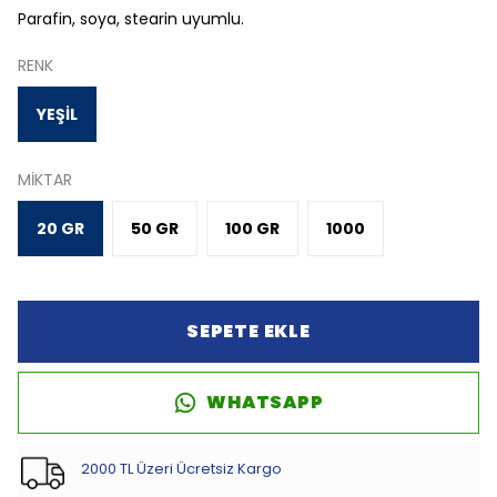
Parafin, soya, stearin uyumlu.
RENK
YEŞİL
MİKTAR
20 GR
50 GR
100 GR
1000
SEPETE EKLE
WHATSAPP
2000 TL Üzeri Ücretsiz Kargo