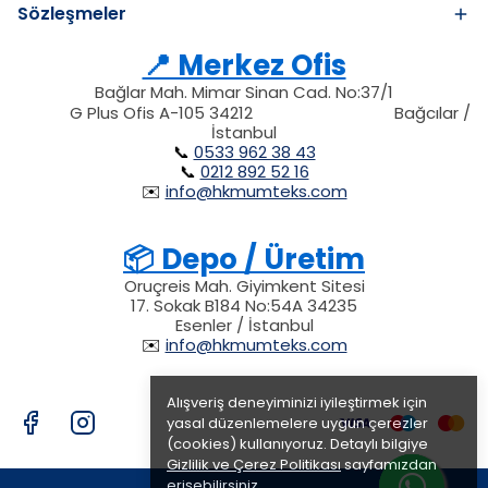
Sözleşmeler
📍 Merkez Ofis
Bağlar Mah. Mimar Sinan Cad. No:37/1
34212
212
G Plus Ofis A-105 34212
Bağcılar /
34212
İstanbul
📞
0533 962 38 43
📞
0212 892 52 16
✉️
info@hkmumteks.com
📦 Depo / Üretim
Oruçreis Mah. Giyimkent Sitesi
17. Sokak B184 No:54A 34235
Esenler / İstanbul
✉️
info@hkmumteks.com
Alışveriş deneyiminizi iyileştirmek için
yasal düzenlemelere uygun çerezler
(cookies) kullanıyoruz. Detaylı bilgiye
Gizlilik ve Çerez Politikası
sayfamızdan
erişebilirsiniz.