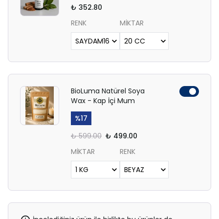
₺ 352.80
RENK
MİKTAR
BioLuma Natürel Soya
Wax - Kap İçi Mum
%
17
₺ 599.00
₺ 499.00
MİKTAR
RENK