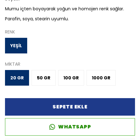
Mumu içten boyayarak yoğun ve homojen renk sağlar.
Parafin, soya, stearin uyumlu.
RENK
YEŞİL
MİKTAR
20 GR
50 GR
100 GR
1000 GR
SEPETE EKLE
WHATSAPP