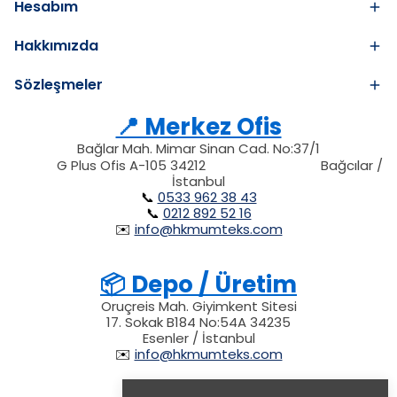
Hesabım
Hakkımızda
Sözleşmeler
📍 Merkez Ofis
Bağlar Mah. Mimar Sinan Cad. No:37/1
34212
212
G Plus Ofis A-105 34212
Bağcılar /
34212
İstanbul
📞
0533 962 38 43
📞
0212 892 52 16
✉️
info@hkmumteks.com
📦 Depo / Üretim
Oruçreis Mah. Giyimkent Sitesi
17. Sokak B184 No:54A 34235
Esenler / İstanbul
✉️
info@hkmumteks.com