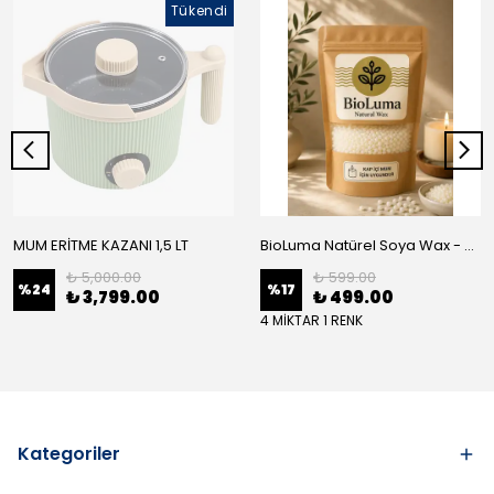
Tükendi
MUM ERİTME KAZANI 1,5 LT
BioLuma Natürel Soya Wax - Kap İçi Mum
₺ 5,000.00
₺ 599.00
%
24
%
17
₺ 3,799.00
₺ 499.00
4 MİKTAR 1 RENK
Kategoriler