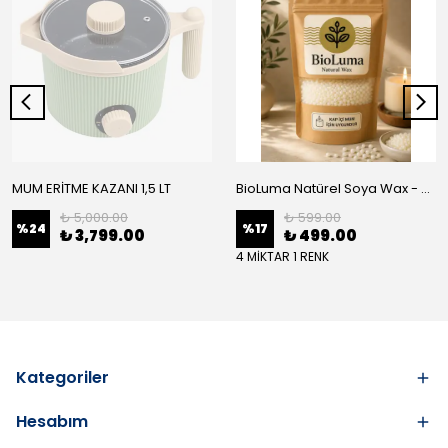
MUM ERİTME KAZANI 1,5 LT
BioLuma Natürel Soya Wax - Kap İçi Mum
₺ 5,000.00
₺ 599.00
%
24
%
17
₺ 3,799.00
₺ 499.00
4 MİKTAR 1 RENK
Kategoriler
Hesabım