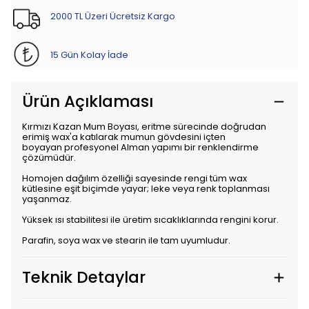
2000 TL Üzeri Ücretsiz Kargo
15 Gün Kolay İade
Ürün Açıklaması
Kırmızı Kazan Mum Boyası, eritme sürecinde doğrudan
erimiş wax'a katılarak mumun gövdesini içten
boyayan profesyonel Alman yapımı bir renklendirme
çözümüdür.
Homojen dağılım özelliği sayesinde rengi tüm wax
kütlesine eşit biçimde yayar; leke veya renk toplanması
yaşanmaz.
Yüksek ısı stabilitesi ile üretim sıcaklıklarında rengini korur.
Parafin, soya wax ve stearin ile tam uyumludur.
Teknik Detaylar