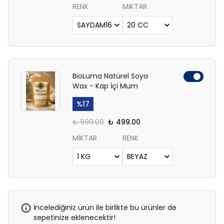
RENK
MİKTAR
BioLuma Natürel Soya
Wax - Kap İçi Mum
%
17
₺ 599.00
₺ 499.00
MİKTAR
RENK
İncelediğiniz ürün ile birlikte bu ürünler de
sepetinize eklenecektir!