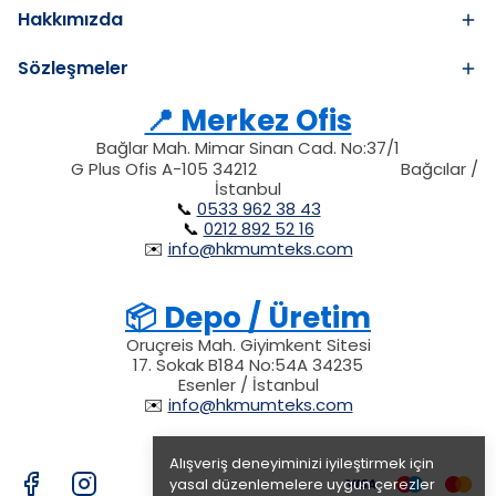
Hakkımızda
Sözleşmeler
📍 Merkez Ofis
Bağlar Mah. Mimar Sinan Cad. No:37/1
34212
212
G Plus Ofis A-105 34212
Bağcılar /
34212
İstanbul
📞
0533 962 38 43
📞
0212 892 52 16
✉️
info@hkmumteks.com
📦 Depo / Üretim
Oruçreis Mah. Giyimkent Sitesi
17. Sokak B184 No:54A 34235
Esenler / İstanbul
✉️
info@hkmumteks.com
Alışveriş deneyiminizi iyileştirmek için
yasal düzenlemelere uygun çerezler