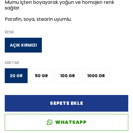
Mumu içten boyayarak yoğun ve homojen renk
sağlar.
Parafin, soya, stearin uyumlu.
RENK
AÇIK KIRMIZI
MİKTAR
20 GR
50 GR
100 GR
1000 GR
SEPETE EKLE
WHATSAPP