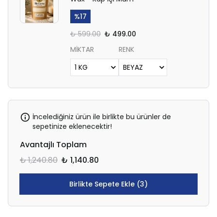
%
17
₺ 599.00
₺ 499.00
MİKTAR
RENK
İncelediğiniz ürün ile birlikte bu ürünler de
sepetinize eklenecektir!
Avantajlı Toplam
₺ 1,240.80
₺ 1,140.80
Birlikte Sepete Ekle (3)