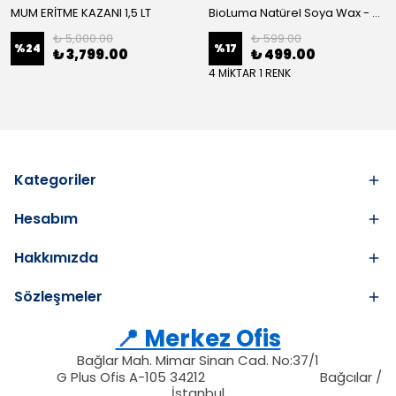
MUM ERİTME KAZANI 1,5 LT
BioLuma Natürel Soya Wax - Kap İçi Mum
₺ 5,000.00
₺ 599.00
%
24
%
17
₺ 3,799.00
₺ 499.00
4 MİKTAR 1 RENK
Kategoriler
Hesabım
Hakkımızda
Sözleşmeler
📍 Merkez Ofis
Bağlar Mah. Mimar Sinan Cad. No:37/1
34212
212
G Plus Ofis A-105 34212
Bağcılar /
34212
İstanbul