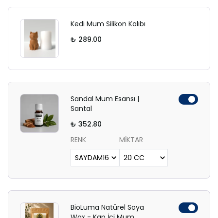
Kedi Mum Silikon Kalıbı
₺ 289.00
Sandal Mum Esansı |
Santal
₺ 352.80
RENK
MİKTAR
BioLuma Natürel Soya
Wax - Kap İçi Mum