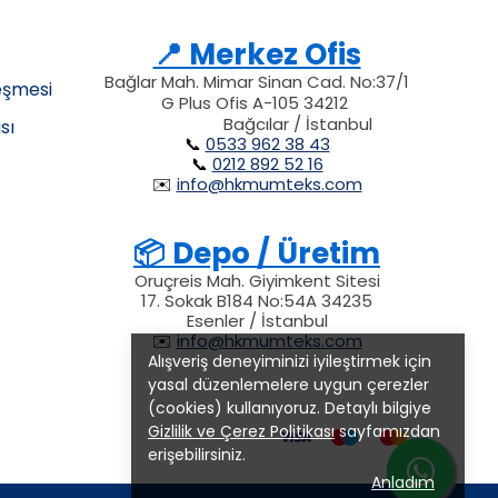
📍 Merkez Ofis
Bağlar Mah. Mimar Sinan Cad. No:37/1
eşmesi
G Plus Ofis A-105 34212
34212
34212
212
Bağcılar / İstanbul
sı
📞
0533 962 38 43
📞
0212 892 52 16
✉️
info@hkmumteks.com
📦 Depo / Üretim
Oruçreis Mah. Giyimkent Sitesi
17. Sokak B184 No:54A 34235
Esenler / İstanbul
✉️
info@hkmumteks.com
Alışveriş deneyiminizi iyileştirmek için
yasal düzenlemelere uygun çerezler
(cookies) kullanıyoruz. Detaylı bilgiye
Gizlilik ve Çerez Politikası
sayfamızdan
erişebilirsiniz.
Anladım