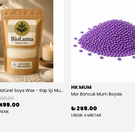
HK MUM
BioLuma Natürel Soya Wax - Kap İçi Mum
Mor Boncuk Mum Boyası
599.00
499.00
₺ 259.00
 RENK
1 RENK 4 MİKTAR