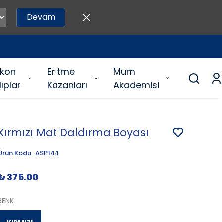
Devam
likon
Eritme
Mum
lıplar
Kazanları
Akademisi
Kırmızı Mat Daldırma Boyası
Ürün Kodu
:
ASP144
₺ 375.00
RENK