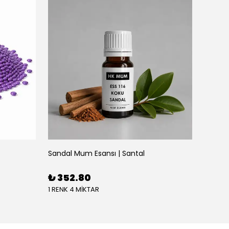
Sandal Mum Esansı | Santal
₺ 352.80
1 RENK 4 MİKTAR