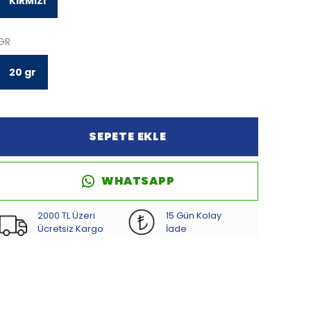
KIRMIZI
GR
20 gr
SEPETE EKLE
WHATSAPP
2000 TL Üzeri
15 Gün Kolay
Ücretsiz Kargo
İade