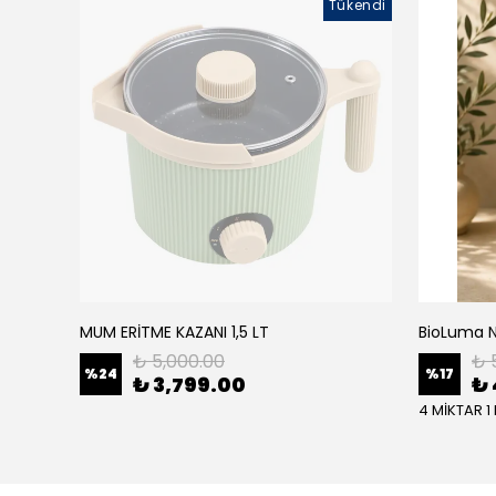
Tükendi
MUM ERİTME KAZANI 1,5 LT
₺ 5,000.00
₺ 
%
24
%
17
₺ 3,799.00
₺ 
4 MİKTAR 1