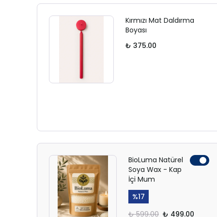
Kırmızı Mat Daldırma
Boyası
₺ 375.00
BioLuma Natürel
Soya Wax - Kap
İçi Mum
%
17
₺ 599.00
₺ 499.00