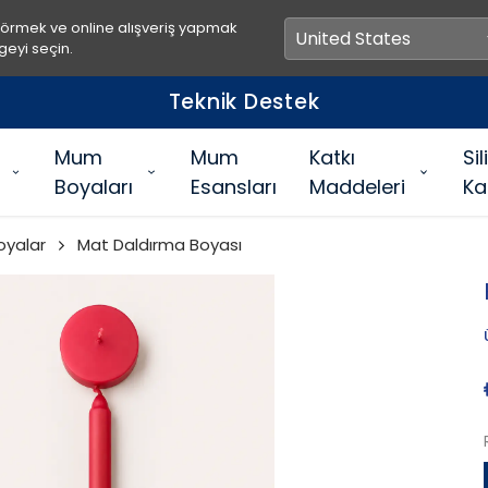
görmek ve online alışveriş yapmak
geyi seçin.
Teknik Destek
Mum
Mum
Katkı
Si
Boyaları
Esansları
Maddeleri
Ka
oyalar
Mat Daldırma Boyası