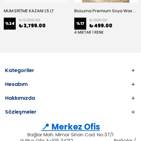
MUM ERİTME KAZANI 1,5 LT
BioLuma Premium Soya Wax - Kap İçi Mumlar İçin Boncuk Form
₺ 5,000.00
₺ 599.00
%
24
%
17
₺ 3,799.00
₺ 499.00
4 MİKTAR 1 RENK
Kategoriler
Hesabım
Hakkımızda
Sözleşmeler
📍 Merkez Ofis
Bağlar Mah. Mimar Sinan Cad. No:37/1
34212
212
G Plus Ofis A-105 34212
Bağcılar /
34212