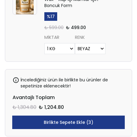
Boncuk Form
%
17
₺ 599.00
₺ 499.00
MİKTAR
RENK
İncelediğiniz ürün ile birlikte bu ürünler de
sepetinize eklenecektir!
Avantajlı Toplam
₺ 1,304.80
₺ 1,204.80
Birlikte Sepete Ekle (3)