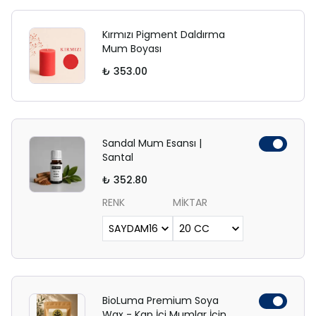
Kırmızı Pigment Daldırma
Mum Boyası
₺ 353.00
Sandal Mum Esansı |
Santal
₺ 352.80
RENK
MİKTAR
BioLuma Premium Soya
Wax - Kap İçi Mumlar İçin