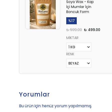
Soya Wax - Kap
İçi Mumlar İçin
Boncuk Form
%
17
₺ 599.00
₺ 499.00
MİKTAR
RENK
Yorumlar
Bu ürün için henüz yorum yapılmamış.