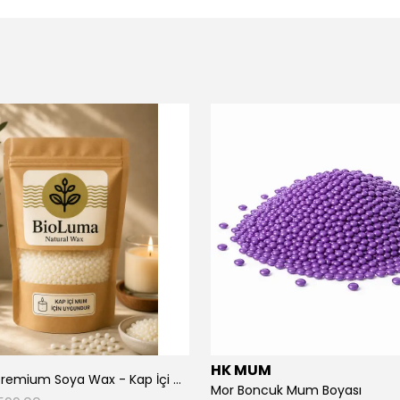
HK MUM
BioLuma Premium Soya Wax - Kap İçi Mumlar İçin Boncuk Form
Mor Boncuk Mum Boyası