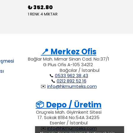
₺ 352.80
1 RENK 4 MİKTAR
📍 Merkez Ofis
Bağlar Mah. Mimar Sinan Cad. No:37/1
eşmesi
G Plus Ofis A-105 34212
34212
34212
212
Bağcılar / İstanbul
sı
📞
0533 962 38 43
📞
0212 892 52 16
✉️
info@hkmumteks.com
📦 Depo / Üretim
Oruçreis Mah. Giyimkent Sitesi
17. Sokak B184 No:54A 34235
Esenler / İstanbul
✉️
info@hkmumteks.com