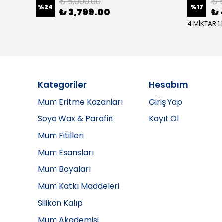
₺ 5,000.00
₺ 
%
24
%
17
₺ 3,799.00
₺ 
4 MİKTAR 1
Kategoriler
Hesabım
Mum Eritme Kazanları
Giriş Yap
Soya Wax & Parafin
Kayıt Ol
Mum Fitilleri
Mum Esansları
Mum Boyaları
Mum Katkı Maddeleri
Silikon Kalıp
Mum Akademisi