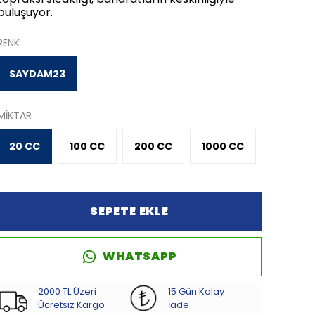
buluşuyor.
RENK
SAYDAM23
MİKTAR
20 CC
100 CC
200 CC
1000 CC
SEPETE EKLE
WHATSAPP
2000 TL Üzeri
15 Gün Kolay
Ücretsiz Kargo
İade