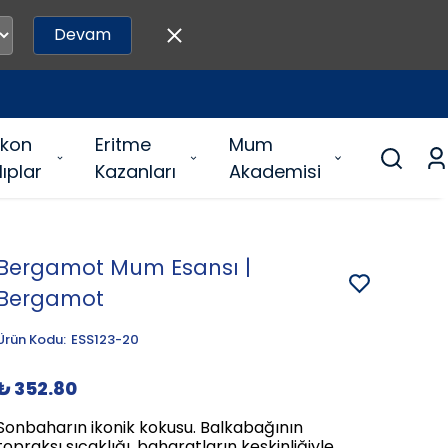
Devam
likon
Eritme
Mum
lıplar
Kazanları
Akademisi
Bergamot Mum Esansı |
Bergamot
Ürün Kodu
:
ESS123-20
₺ 352.80
Sonbaharın ikonik kokusu. Balkabağının
topraksı sıcaklığı, baharatların keskinliğiyle