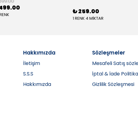
599.00
499.00
₺ 259.00
 RENK
1 RENK 4 MİKTAR
Hakkımızda
Sözleşmeler
İletişim
Mesafeli Satış sözl
S.S.S
İptal & İade Politika
Hakkımızda
Gizlilik Sözleşmesi