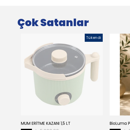
Çok Satanlar
Tükendi
MUM ERİTME KAZANI 1,5 LT