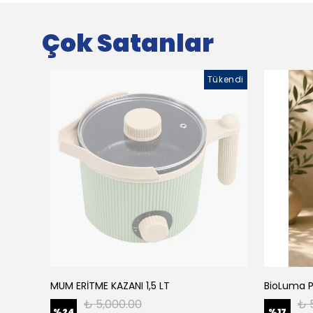
Çok Satanlar
Tükendi
MUM ERİTME KAZANI 1,5 LT
₺ 5,000.00
₺ 
%
24
%
17