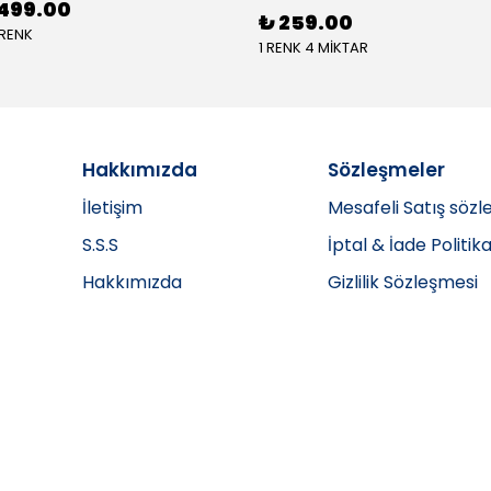
499.00
₺ 259.00
 RENK
1 RENK 4 MİKTAR
Hakkımızda
Sözleşmeler
İletişim
Mesafeli Satış sözl
S.S.S
İptal & İade Politika
Hakkımızda
Gizlilik Sözleşmesi