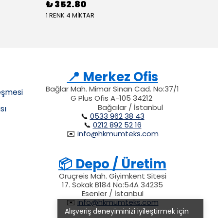
₺ 352.80
1 RENK 4 MİKTAR
📍 Merkez Ofis
Bağlar Mah. Mimar Sinan Cad. No:37/1
eşmesi
G Plus Ofis A-105 34212
34212
34212
212
Bağcılar / İstanbul
sı
📞
0533 962 38 43
📞
0212 892 52 16
✉️
info@hkmumteks.com
📦 Depo / Üretim
Oruçreis Mah. Giyimkent Sitesi
17. Sokak B184 No:54A 34235
Esenler / İstanbul
✉️
info@hkmumteks.com
Alışveriş deneyiminizi iyileştirmek için