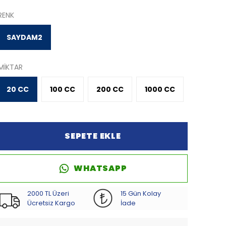
RENK
SAYDAM2
MİKTAR
20 CC
100 CC
200 CC
1000 CC
SEPETE EKLE
WHATSAPP
2000 TL Üzeri
15 Gün Kolay
Ücretsiz Kargo
İade