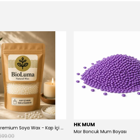
HK MUM
BioLuma Premium Soya Wax - Kap İçi Mumlar İçin Boncuk Form
Mor Boncuk Mum Boyası
599.00