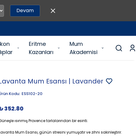
Devam
likon
Eritme
Mum
lıplar
Kazanları
Akademisi
Lavanta Mum Esansı | Lavander
Ürün Kodu
:
ESS102-20
₺ 352.80
Güneşle ısınmış Provence tarlalarından bir esinti.
Lavanta Mum Esansı, günün stresini yumuşatır ve zihni sakinleştirir.