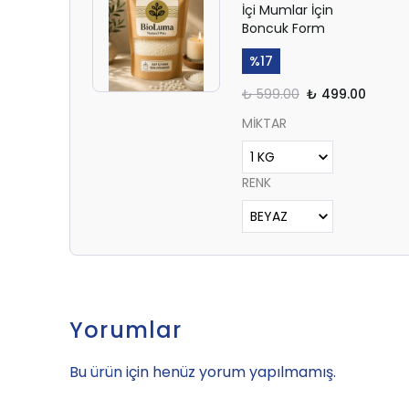
İçi Mumlar İçin
Boncuk Form
%
17
₺ 599.00
₺ 499.00
MİKTAR
RENK
Yorumlar
Bu ürün için henüz yorum yapılmamış.