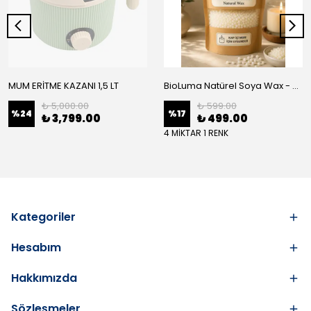
MUM ERİTME KAZANI 1,5 LT
BioLuma Natürel Soya Wax - Kap İçi Mum
₺ 5,000.00
₺ 599.00
%
24
%
17
₺ 3,799.00
₺ 499.00
4 MİKTAR 1 RENK
Kategoriler
Hesabım
Hakkımızda
Sözleşmeler