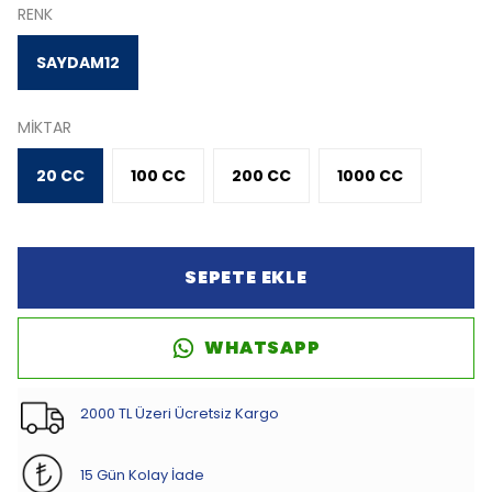
RENK
SAYDAM12
MİKTAR
20 CC
100 CC
200 CC
1000 CC
SEPETE EKLE
WHATSAPP
2000 TL Üzeri Ücretsiz Kargo
15 Gün Kolay İade