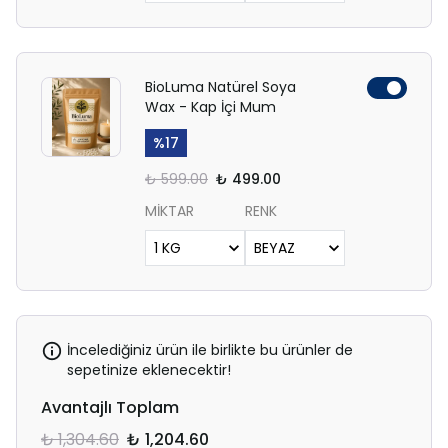
BioLuma Natürel Soya
Wax - Kap İçi Mum
%
17
₺ 599.00
₺ 499.00
MİKTAR
RENK
İncelediğiniz ürün ile birlikte bu ürünler de
sepetinize eklenecektir!
Avantajlı Toplam
₺ 1,304.60
₺ 1,204.60