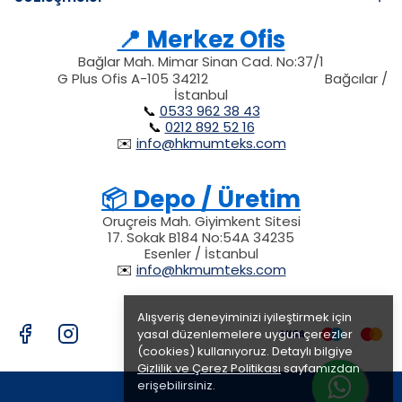
📍 Merkez Ofis
Bağlar Mah. Mimar Sinan Cad. No:37/1
34212
212
G Plus Ofis A-105 34212
Bağcılar /
34212
İstanbul
📞
0533 962 38 43
📞
0212 892 52 16
✉️
info@hkmumteks.com
📦 Depo / Üretim
Oruçreis Mah. Giyimkent Sitesi
17. Sokak B184 No:54A 34235
Esenler / İstanbul
✉️
info@hkmumteks.com
Alışveriş deneyiminizi iyileştirmek için
yasal düzenlemelere uygun çerezler
(cookies) kullanıyoruz. Detaylı bilgiye
Gizlilik ve Çerez Politikası
sayfamızdan
erişebilirsiniz.