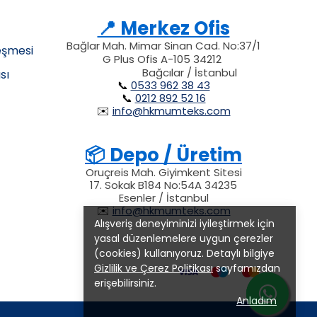
📍 Merkez Ofis
Bağlar Mah. Mimar Sinan Cad. No:37/1
eşmesi
G Plus Ofis A-105 34212
34212
34212
212
Bağcılar / İstanbul
sı
📞
0533 962 38 43
📞
0212 892 52 16
✉️
info@hkmumteks.com
📦 Depo / Üretim
Oruçreis Mah. Giyimkent Sitesi
17. Sokak B184 No:54A 34235
Esenler / İstanbul
✉️
info@hkmumteks.com
Alışveriş deneyiminizi iyileştirmek için
yasal düzenlemelere uygun çerezler
(cookies) kullanıyoruz. Detaylı bilgiye
Gizlilik ve Çerez Politikası
sayfamızdan
erişebilirsiniz.
Anladım