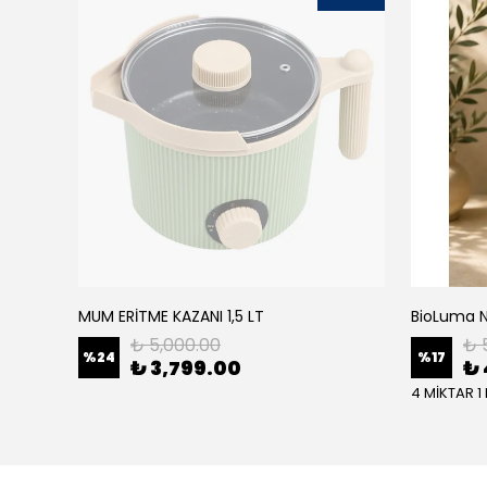
MUM ERİTME KAZANI 1,5 LT
₺ 5,000.00
₺ 
%
24
%
17
₺ 3,799.00
₺ 
4 MİKTAR 1