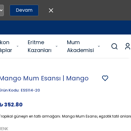
Devam
likon
Eritme
Mum
lıplar
Kazanları
Akademisi
Mango Mum Esansı | Mango
Ürün Kodu
:
ESS114-20
₺ 352.80
Tropikal güneşin en tatlı armağanı. Mango Mum Esansı, egzotik tatil anların
RENK