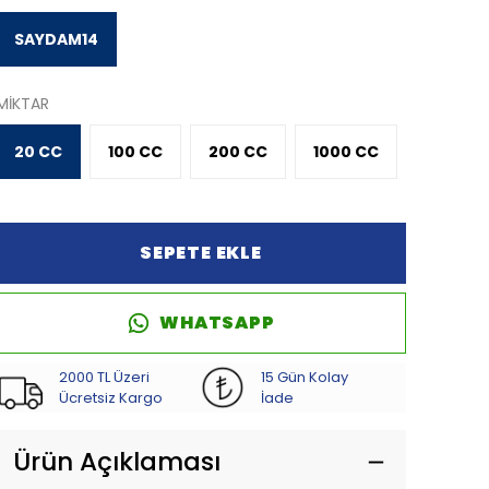
SAYDAM14
MİKTAR
20 CC
100 CC
200 CC
1000 CC
SEPETE EKLE
WHATSAPP
2000 TL Üzeri
15 Gün Kolay
Ücretsiz Kargo
İade
Ürün Açıklaması