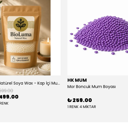
HK MUM
BioLuma Natürel Soya Wax - Kap İçi Mum
Mor Boncuk Mum Boyası
599.00
499.00
₺ 259.00
 RENK
1 RENK 4 MİKTAR