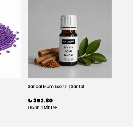
Sandal Mum Esansı | Santal
₺ 352.80
1 RENK 4 MİKTAR