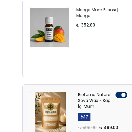
Mango Mum Esansı |
Mango
₺ 352.80
BioLuma Natürel
Soya Wax - Kap
İçi Mum
%
17
₺ 599.00
₺ 499.00