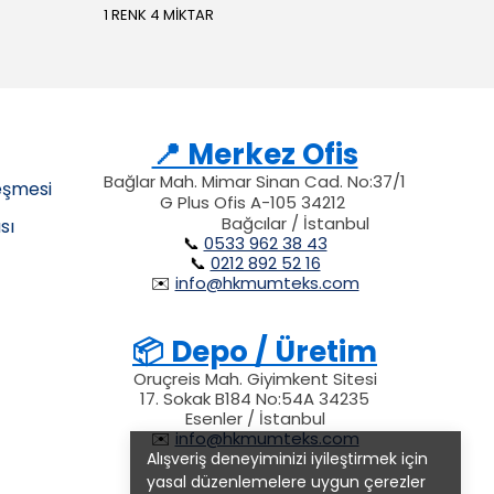
1 RENK 4 MİKTAR
📍 Merkez Ofis
Bağlar Mah. Mimar Sinan Cad. No:37/1
eşmesi
G Plus Ofis A-105 34212
34212
34212
212
Bağcılar / İstanbul
sı
📞
0533 962 38 43
📞
0212 892 52 16
✉️
info@hkmumteks.com
📦 Depo / Üretim
Oruçreis Mah. Giyimkent Sitesi
17. Sokak B184 No:54A 34235
Esenler / İstanbul
✉️
info@hkmumteks.com
Alışveriş deneyiminizi iyileştirmek için
yasal düzenlemelere uygun çerezler