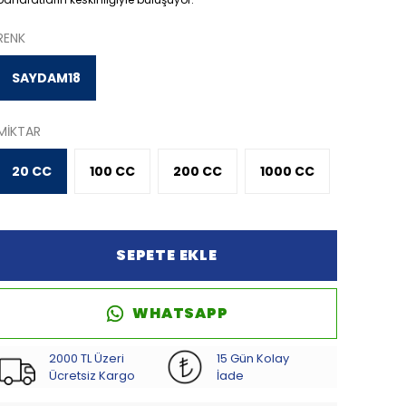
RENK
SAYDAM18
MİKTAR
20 CC
100 CC
200 CC
1000 CC
SEPETE EKLE
WHATSAPP
2000 TL Üzeri
15 Gün Kolay
Ücretsiz Kargo
İade