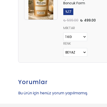
Boncuk Form
%
17
₺ 599.00
₺ 499.00
MİKTAR
RENK
Yorumlar
Bu ürün için henüz yorum yapılmamış.