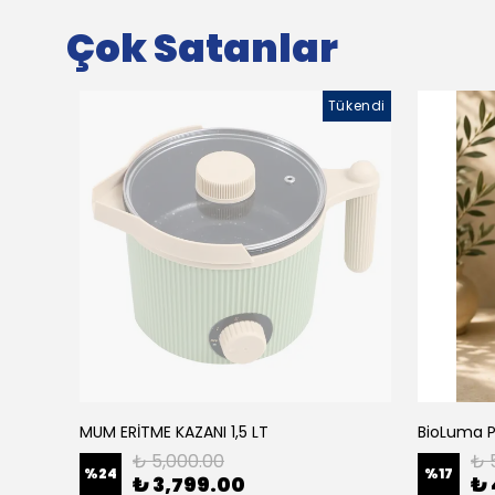
Çok Satanlar
Tükendi
MUM ERİTME KAZANI 1,5 LT
₺ 5,000.00
₺ 
%
24
%
17
₺ 3,799.00
₺ 