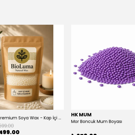
HK MUM
BioLuma Premium Soya Wax - Kap İçi Mumlar İçin Boncuk Form
Mor Boncuk Mum Boyası
599.00
499.00