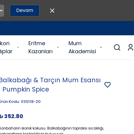
Devam
likon
Eritme
Mum
lıplar
Kazanları
Akademisi
Balkabağı & Tarçın Mum Esansı
| Pumpkin Spice
Ürün Kodu
:
ESS118-20
₺ 352.80
Sonbaharın ikonik kokusu. Balkabağının topraksı sıcaklığı,
baharatların keskinliğiyle buluşuyor.