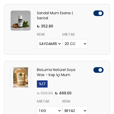
Sandal Mum Esansı |
Santal
₺ 352.80
RENK
MİKTAR
BioLuma Natürel Soya
Wax - Kap İçi Mum
%
17
₺ 599.00
₺ 499.00
MİKTAR
RENK