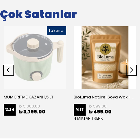
Çok Satanlar
Tükendi
MUM ERİTME KAZANI 1,5 LT
BioLuma Natürel Soya Wax - Kap İçi Mum
₺ 5,000.00
₺ 599.00
%
24
%
17
₺ 3,799.00
₺ 499.00
4 MİKTAR 1 RENK