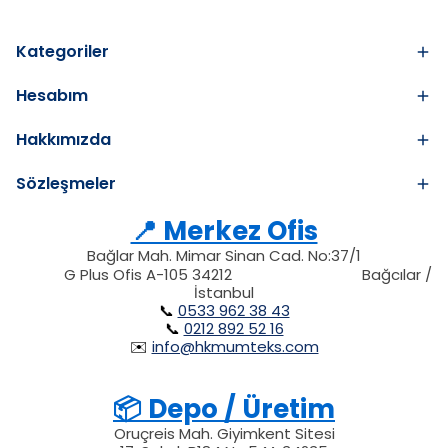
Kategoriler
Hesabım
Hakkımızda
Sözleşmeler
📍 Merkez Ofis
Bağlar Mah. Mimar Sinan Cad. No:37/1
34212
212
G Plus Ofis A-105 34212
Bağcılar /
34212
İstanbul
📞
0533 962 38 43
📞
0212 892 52 16
✉️
info@hkmumteks.com
📦 Depo / Üretim
Oruçreis Mah. Giyimkent Sitesi