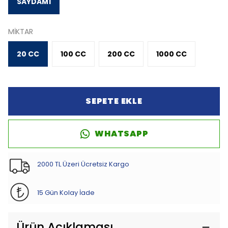
SAYDAM1
MİKTAR
20 CC
100 CC
200 CC
1000 CC
SEPETE EKLE
WHATSAPP
2000 TL Üzeri Ücretsiz Kargo
15 Gün Kolay İade
Ürün Açıklaması