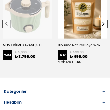
MUM ERİTME KAZANI 1,5 LT
BioLuma Natürel Soya Wax - Kap İçi Mum
₺ 5,000.00
₺ 599.00
%
24
%
17
₺ 3,799.00
₺ 499.00
4 MİKTAR 1 RENK
Kategoriler
Hesabım