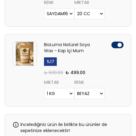
RENK
MİKTAR
BioLuma Natürel Soya
Wax - Kap İçi Mum
%
17
₺ 599.00
₺ 499.00
MİKTAR
RENK
İncelediğiniz ürün ile birlikte bu ürünler de
sepetinize eklenecektir!