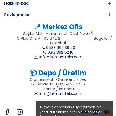
Hakkımızda
Sözleşmeler
📍 Merkez Ofis
Bağlar Mah. Mimar Sinan Cad. No:37/1
34212
212
G Plus Ofis A-105 34212
Bağcılar /
34212
İstanbul
📞
0533 962 38 43
📞
0212 892 52 16
✉️
info@hkmumteks.com
📦 Depo / Üretim
Oruçreis Mah. Giyimkent Sitesi
17. Sokak B184 No:54A 34235
Esenler / İstanbul
✉️
info@hkmumteks.com
Alışveriş deneyiminizi iyileştirmek için
yasal düzenlemelere uygun çerezler