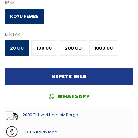
RENK
KOYU PEMBE
MİKTAR
20 CC
100 CC
200 CC
1000 CC
SEPETE EKLE
WHATSAPP
2000 TL Üzeri Ücretsiz Kargo
15 Gün Kolay İade