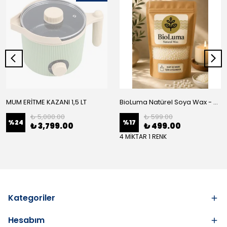
MUM ERİTME KAZANI 1,5 LT
BioLuma Natürel Soya Wax - Kap İçi Mum
₺ 5,000.00
₺ 599.00
%
24
%
17
₺ 3,799.00
₺ 499.00
4 MİKTAR 1 RENK
Kategoriler
Hesabım