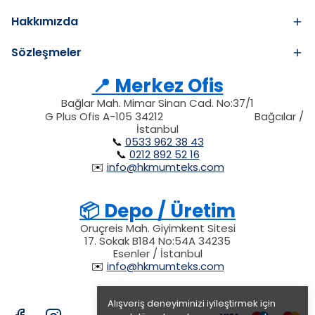
Hakkımızda
Sözleşmeler
📍 Merkez Ofis
Bağlar Mah. Mimar Sinan Cad. No:37/1
34212
212
G Plus Ofis A-105 34212
Bağcılar /
34212
İstanbul
📞
0533 962 38 43
📞
0212 892 52 16
✉️
info@hkmumteks.com
📦 Depo / Üretim
Oruçreis Mah. Giyimkent Sitesi
17. Sokak B184 No:54A 34235
Esenler / İstanbul
✉️
info@hkmumteks.com
Alışveriş deneyiminizi iyileştirmek için