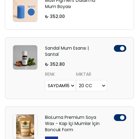
Mavi Pigment Daldırma
Mum Boyası
₺ 352.00
Sandal Mum Esansı |
Santal
₺ 352.80
RENK
MİKTAR
BioLuma Premium Soya
Wax - Kap İçi Mumlar İçin
Boncuk Form