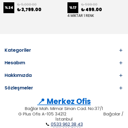
₺ 5,000.00
₺ 599.00
%
24
%
17
₺ 3,799.00
₺ 499.00
4 MİKTAR 1 RENK
Kategoriler
Hesabım
Hakkımızda
Sözleşmeler
📍 Merkez Ofis
Bağlar Mah. Mimar Sinan Cad. No:37/1
34212
212
G Plus Ofis A-105 34212
Bağcılar /
34212
İstanbul
📞
0533 962 38 43