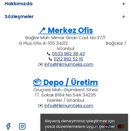
Hakkımızda
Sözleşmeler
📍 Merkez Ofis
Bağlar Mah. Mimar Sinan Cad. No:37/1
34212
212
G Plus Ofis A-105 34212
Bağcılar /
34212
İstanbul
📞
0533 962 38 43
📞
0212 892 52 16
✉️
info@hkmumteks.com
📦 Depo / Üretim
Oruçreis Mah. Giyimkent Sitesi
17. Sokak B184 No:54A 34235
Esenler / İstanbul
✉️
info@hkmumteks.com
Alışveriş deneyiminizi iyileştirmek için
yasal düzenlemelere uygun çerezler