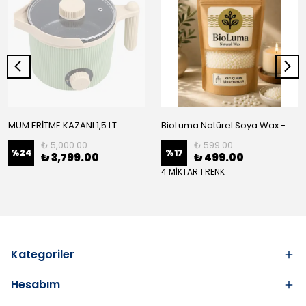
MUM ERİTME KAZANI 1,5 LT
BioLuma Natürel Soya Wax - Kap İçi Mum
₺ 5,000.00
₺ 599.00
%
24
%
17
₺ 3,799.00
₺ 499.00
4 MİKTAR 1 RENK
Kategoriler
Hesabım