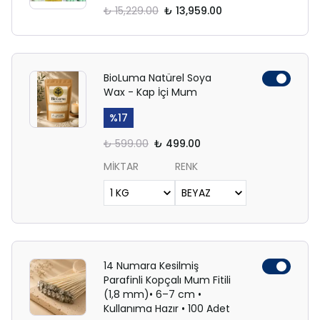
₺ 15,229.00
₺ 13,959.00
BioLuma Natürel Soya
Wax - Kap İçi Mum
%
17
₺ 599.00
₺ 499.00
MİKTAR
RENK
14 Numara Kesilmiş
Parafinli Kopçalı Mum Fitili
(1,8 mm)• 6–7 cm •
Kullanıma Hazır • 100 Adet