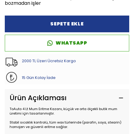
bozmadan işler
SEPETE EKLE
WHATSAPP
2000 TL Üzeri Ücretsiz Kargo
15 Gün Kolay İade
Ürün Açıklaması
ToAuto 4 Lt Mum Eritme Kazanı, küçük ve orta ölçekli butik mum
üretimi için tasarlanmıştır.
Stabil sıcaklık kontrolü, tüm wax türlerinde (parafin, soya, stearin)
homojen ve güvenli eritme sağlar.