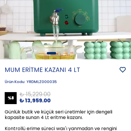
MUM ERİTME KAZANI 4 LT
Ürün Kodu
:
YRDMLZ000035
₺ 15,229.00
%
8
₺ 13,959.00
Günlük butik ve küçük seri üretimler için dengeli
kapasite sunan 4 Lt eritme kazanı.
Kontrollü erime süreci wax'ı yanmadan ve rengini