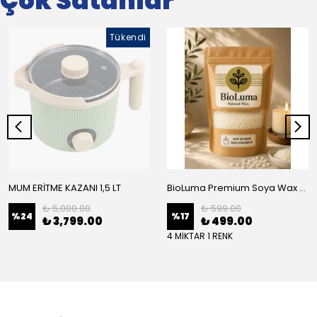
Çok Satanlar
Tükendi
MUM ERİTME KAZANI 1,5 LT
BioLuma Premium Soya Wax - Kap İçi Mumlar İçin Boncuk Form
₺ 5,000.00
₺ 599.00
%
24
%
17
₺ 3,799.00
₺ 499.00
4 MİKTAR 1 RENK