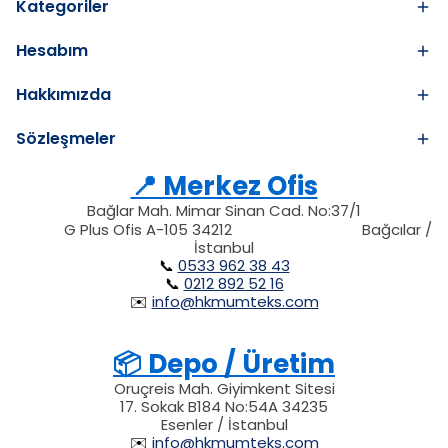
Kategoriler
Hesabım
Hakkımızda
Sözleşmeler
📍 Merkez Ofis
Bağlar Mah. Mimar Sinan Cad. No:37/1
34212
212
G Plus Ofis A-105 34212
Bağcılar /
34212
İstanbul
📞
0533 962 38 43
📞
0212 892 52 16
✉️
info@hkmumteks.com
📦 Depo / Üretim
Oruçreis Mah. Giyimkent Sitesi
17. Sokak B184 No:54A 34235
Esenler / İstanbul
✉️
info@hkmumteks.com