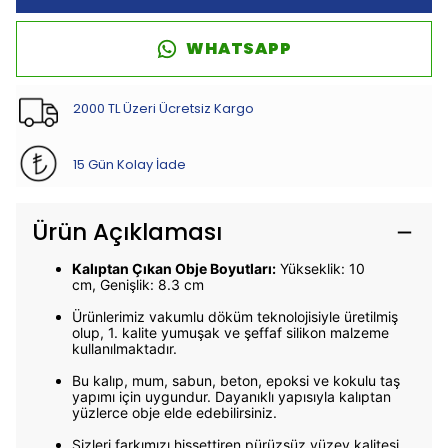
WHATSAPP
2000 TL Üzeri Ücretsiz Kargo
15 Gün Kolay İade
Ürün Açıklaması
Kalıptan Çıkan Obje Boyutları:
Yükseklik: 10
cm,
Genişlik: 8.3 cm
Ürünlerimiz vakumlu döküm teknolojisiyle üretilmiş
olup, 1. kalite yumuşak ve şeffaf silikon malzeme
kullanılmaktadır.
Bu kalıp, mum, sabun, beton, epoksi ve kokulu taş
yapımı için uygundur. Dayanıklı yapısıyla kalıptan
yüzlerce obje elde edebilirsiniz.
Sizleri farkımızı hissettiren pürüzsüz yüzey kalitesi