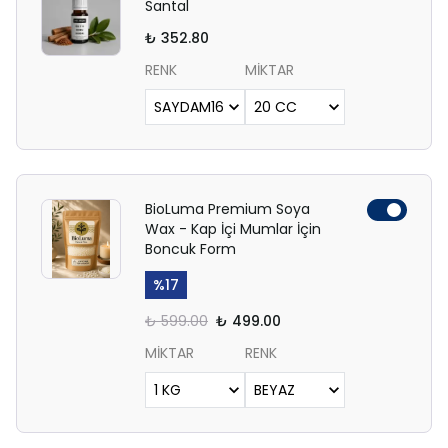
Santal
₺ 352.80
RENK
MİKTAR
BioLuma Premium Soya
Wax - Kap İçi Mumlar İçin
Boncuk Form
%
17
₺ 599.00
₺ 499.00
MİKTAR
RENK