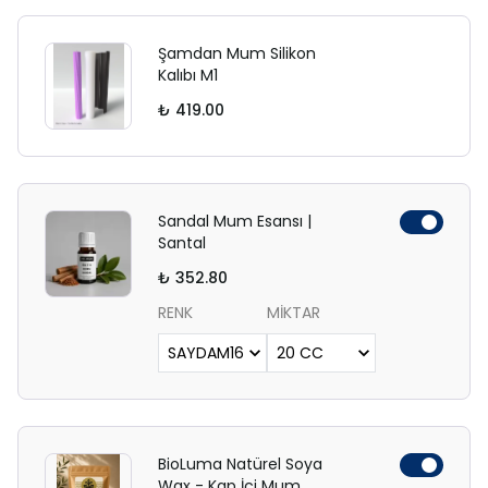
Şamdan Mum Silikon
Kalıbı M1
₺ 419.00
Sandal Mum Esansı |
Santal
₺ 352.80
RENK
MİKTAR
BioLuma Natürel Soya
Wax - Kap İçi Mum