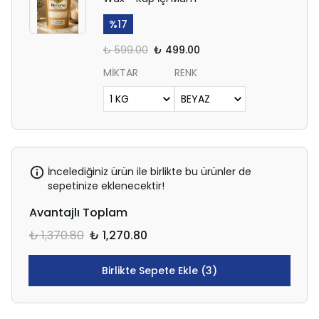
%
17
₺ 599.00
₺ 499.00
MİKTAR
RENK
İncelediğiniz ürün ile birlikte bu ürünler de
sepetinize eklenecektir!
Avantajlı Toplam
₺ 1,370.80
₺ 1,270.80
Birlikte Sepete Ekle (3)