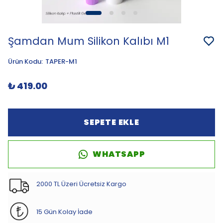
Şamdan Mum Silikon Kalıbı M1
Ürün Kodu
:
TAPER-M1
₺ 419.00
SEPETE EKLE
WHATSAPP
2000 TL Üzeri Ücretsiz Kargo
15 Gün Kolay İade