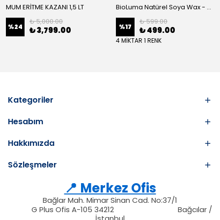
MUM ERİTME KAZANI 1,5 LT
BioLuma Natürel Soya Wax - Kap İçi Mum
₺ 5,000.00
₺ 599.00
%
24
%
17
₺ 3,799.00
₺ 499.00
4 MİKTAR 1 RENK
Kategoriler
Hesabım
Hakkımızda
Sözleşmeler
📍 Merkez Ofis
Bağlar Mah. Mimar Sinan Cad. No:37/1
34212
212
G Plus Ofis A-105 34212
Bağcılar /
34212
İstanbul