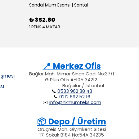
Sandal Mum Esansı | Santal
₺ 352.80
1 RENK 4 MİKTAR
📍 Merkez Ofis
Bağlar Mah. Mimar Sinan Cad. No:37/1
eşmesi
G Plus Ofis A-105 34212
34212
34212
212
Bağcılar / İstanbul
sı
📞
0533 962 38 43
📞
0212 892 52 16
✉️
info@hkmumteks.com
📦 Depo / Üretim
Oruçreis Mah. Giyimkent Sitesi
17. Sokak B184 No:54A 34235