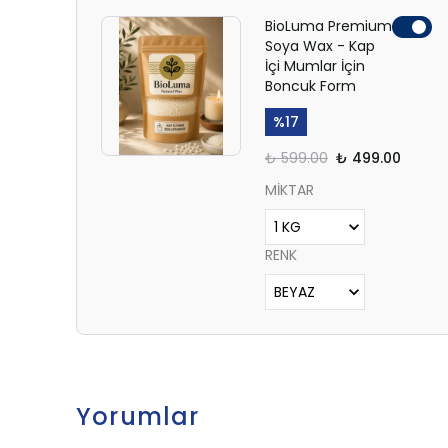
BioLuma Premium
Soya Wax - Kap
İçi Mumlar İçin
Boncuk Form
%
17
₺ 599.00
₺ 499.00
MİKTAR
RENK
Yorumlar