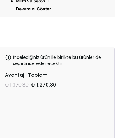
Mum ve beton ü
Devamını Göster
İncelediğiniz ürün ile birlikte bu ürünler de
sepetinize eklenecektir!
Avantajlı Toplam
₺ 1,370.80
₺ 1,270.80