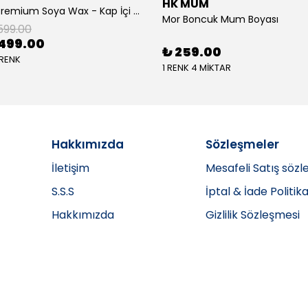
HK MUM
BioLuma Premium Soya Wax - Kap İçi Mumlar İçin Boncuk Form
Mor Boncuk Mum Boyası
599.00
499.00
₺ 259.00
 RENK
1 RENK 4 MİKTAR
Hakkımızda
Sözleşmeler
İletişim
Mesafeli Satış sözl
S.S.S
İptal & İade Politika
Hakkımızda
Gizlilik Sözleşmesi