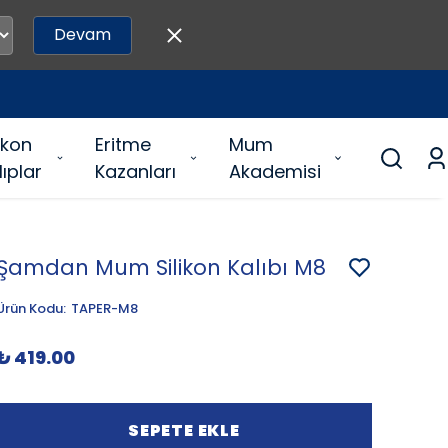
Devam
likon
Eritme
Mum
lıplar
Kazanları
Akademisi
Şamdan Mum Silikon Kalıbı M8
Ürün Kodu
:
TAPER-M8
₺ 419.00
SEPETE EKLE