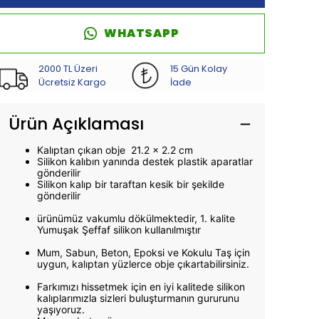
WHATSAPP
2000 TL Üzeri
15 Gün Kolay
Ücretsiz Kargo
İade
Ürün Açıklaması
Kalıptan çıkan obje
21.2
x 2.2 cm
Silikon kalıbın yanında destek plastik aparatlar
gönderilir
Silikon kalıp bir taraftan kesik bir şekilde
gönderilir
ürünümüz vakumlu dökülmektedir, 1. kalite
Yumuşak Şeffaf silikon kullanılmıştır
Mum, Sabun, Beton, Epoksi ve Kokulu Taş için
uygun, kalıptan yüzlerce obje çıkartabilirsiniz.
Farkımızı hissetmek için en iyi kalitede silikon
kalıplarımızla sizleri buluşturmanın gururunu
yaşıyoruz.