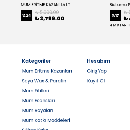
MUM ERİTME KAZANI 1,5 LT
₺ 5,000.00
₺ 
%
24
%
17
₺ 3,799.00
₺ 
4 MİKTAR 1
Kategoriler
Hesabım
Mum Eritme Kazanları
Giriş Yap
Soya Wax & Parafin
Kayıt Ol
Mum Fitilleri
Mum Esansları
Mum Boyaları
Mum Katkı Maddeleri