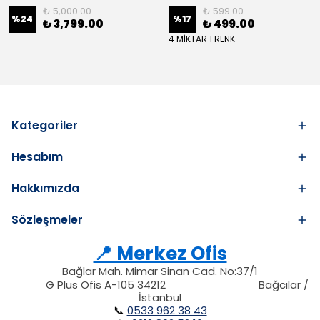
₺ 5,000.00
₺ 599.00
%
24
%
17
₺ 3,799.00
₺ 499.00
4 MİKTAR 1 RENK
Kategoriler
Hesabım
Hakkımızda
Sözleşmeler
📍 Merkez Ofis
Bağlar Mah. Mimar Sinan Cad. No:37/1
34212
212
G Plus Ofis A-105 34212
Bağcılar /
34212
İstanbul
📞
0533 962 38 43