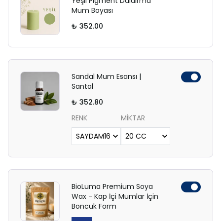
Yeşil Pigment Daldırma
Mum Boyası
₺ 352.00
Sandal Mum Esansı |
Santal
₺ 352.80
RENK
MİKTAR
BioLuma Premium Soya
Wax - Kap İçi Mumlar İçin
Boncuk Form